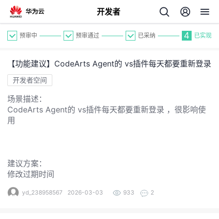
开发者
4
预审中
预审通过
已采纳
已实现
【功能建议】CodeArts Agent的 vs插件每天都要重新登录
开发者空间
场景描述：
CodeArts Agent的 vs插件每天都要重新登录 ，很影响使
个
用
我
人
建议方案：
的
主
修改过期时间
开
yd_238958567
2026-03-03
933
2
页