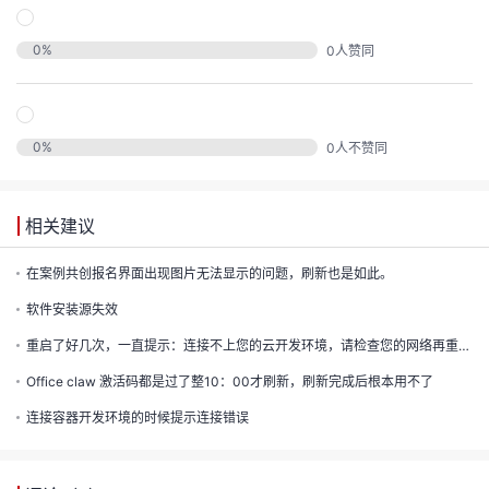
发
0
%
0
人赞同
者
我
0
%
0
人不赞同
我
的
我
的
博
相关建议
我
的
论
在案例共创报名界面出现图片无法显示的问题，刷新也是如此。
客
软件安装源失效
我
的
圈
坛
重启了好几次，一直提示：连接不上您的云开发环境，请检查您的网络再重新链接
我
的
直
子
Office claw 激活码都是过了整10：00才刷新，刷新完成后根本用不了
连接容器开发环境的时候提示连接错误
的
活
播
我
关
动
我