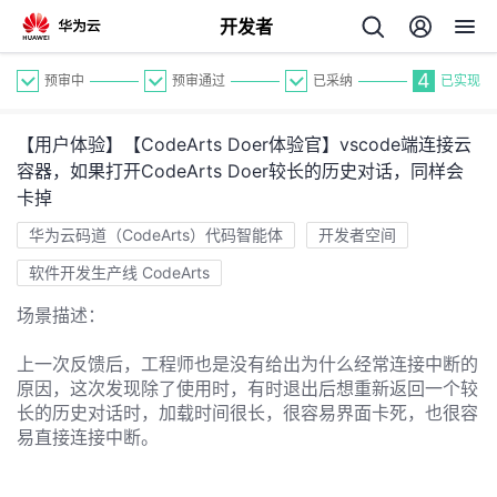
开发者
4
预审中
预审通过
已采纳
已实现
【用户体验】【CodeArts Doer体验官】vscode端连接云
容器，如果打开CodeArts Doer较长的历史对话，同样会
卡掉
华为云码道（CodeArts）代码智能体
开发者空间
个
软件开发生产线 CodeArts
场景描述：
我
人
上一次反馈后，工程师也是没有给出为什么经常连接中断的
的
主
原因，这次发现除了使用时，有时退出后想重新返回一个较
长的历史对话时，加载时间很长，很容易界面卡死，也很容
易直接连接中断。
开
页