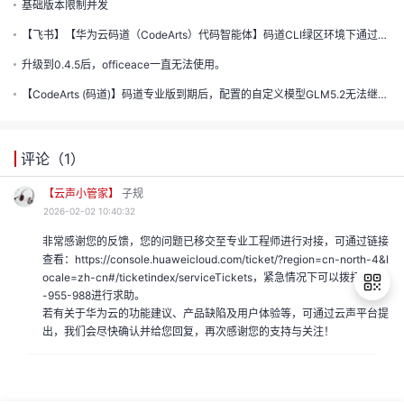
的
基础版本限制并发
【飞书】【华为云码道（CodeArts）代码智能体】码道CLI绿区环境下通过AKSK配置模型列表失败
注
我
的
开
升级到0.4.5后，officeace一直无法使用。
的
Programs
【CodeArts (码道)】码道专业版到期后，配置的自定义模型GLM5.2无法继续使用。对话框报错：Unauthoriz...
发
支
者
评论（
1
）
持
【云声小管家】
子规
学
2026-02-02 10:40:32
我
非常感谢您的反馈，您的问题已移交至专业工程师进行对接，可通过链接
堂
查看：https://console.huaweicloud.com/ticket/?region=cn-north-4&l
我
的
ocale=zh-cn#/ticketindex/serviceTickets，紧急情况下可以拨打4000
我
-955-988进行求助。
若有关于华为云的功能建议、产品缺陷及用户体验等，可通过云声平台提
的
技
出，我们会尽快确认并给您回复，再次感谢您的支持与关注！
我
的
退
云
术
出
我
的
课
登