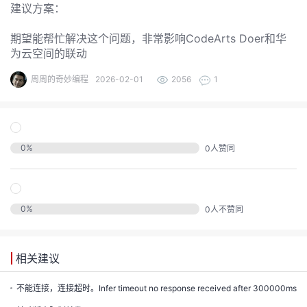
发
建议方案：
者
期望能帮忙解决这个问题，非常影响CodeArts Doer和华
为云空间的联动
我
周周的奇妙编程
2026-02-01
2056
1
我
的
我
的
博
0
%
0
人赞同
我
的
论
客
我
的
圈
坛
0
%
0
人不赞同
我
的
直
子
相关建议
的
活
播
我
不能连接，连接超时。Infer timeout no response received after 300000ms
关
动
我