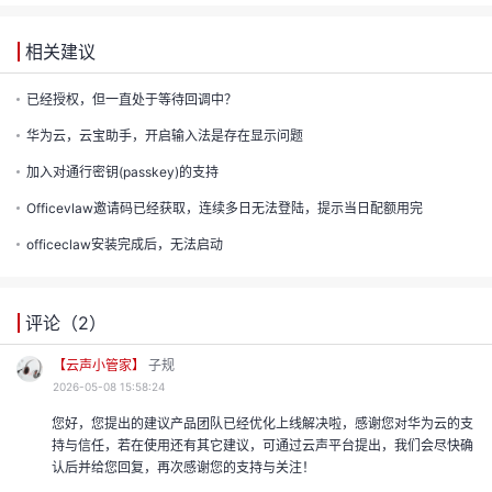
的
注
我
相关建议
的
开
已经授权，但一直处于等待回调中？
的
Programs
发
华为云，云宝助手，开启输入法是存在显示问题
支
加入对通行密钥(passkey)的支持
者
Officevlaw邀请码已经获取，连续多日无法登陆，提示当日配额用完
持
学
officeclaw安装完成后，无法启动
我
堂
评论（
2
）
我
的
我
【云声小管家】
子规
的
2026-05-08 15:58:24
技
我
的
您好，您提出的建议产品团队已经优化上线解决啦，感谢您对华为云的支
云
术
持与信任，若在使用还有其它建议，可通过云声平台提出，我们会尽快确
我
的
课
认后并给您回复，再次感谢您的支持与关注！