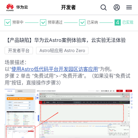
开发者
4
预审中
预审通过
已采纳
已实现
【产品缺陷】华为云Astro案例体验库，云实验无法体验
开发者平台
Astro轻应用 Astro Zero
场景描述：
以“
使用Astro低代码平台开发园区访客应用
”为例。
个
步骤 2 单击 “免费试用”>-“免费开通”。（如果没有“免费试
用”按钮，直接操作步骤3）
我
人
的
主
开
页