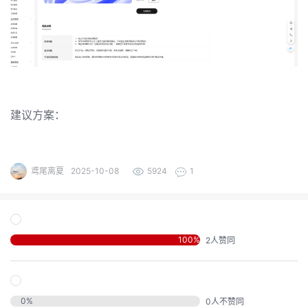
发
者
我
我
的
建议方案：
我
的
博
我
的
鸢尾离夏
2025-10-08
5924
1
论
客
我
的
圈
坛
我
的
直
子
100
%
2
人赞同
的
活
播
我
0
%
0
人不赞同
关
动
我