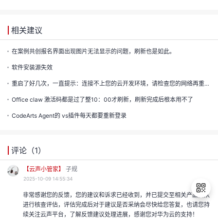
的
注
我
的
开
相关建议
的
Programs
在案例共创报名界面出现图片无法显示的问题，刷新也是如此。
发
软件安装源失效
支
者
重启了好几次，一直提示：连接不上您的云开发环境，请检查您的网络再重新链接
Office claw 激活码都是过了整10：00才刷新，刷新完成后根本用不了
持
学
CodeArts Agent的 vs插件每天都要重新登录
我
堂
我
的
评论（
1
）
我
【云声小管家】
子规
的
技
2025-10-09 14:55:34
我
的
非常感谢您的反馈，您的建议和诉求已经收到，并已提交至相关产品团队
云
术
我
的
课
进行核查评估，评估完成后对于建议是否采纳会尽快给您答复，也请您持
续关注云声平台，了解反馈建议处理进展，感谢您对华为云的支持！