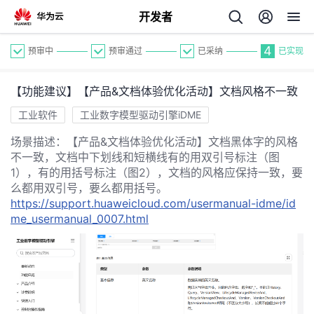
开发者
4
预审中
预审通过
已采纳
已实现
【功能建议】【产品&文档体验优化活动】文档风格不一致
工业软件
工业数字模型驱动引擎iDME
场景描述：【产品&文档体验优化活动】文档黑体字的风格
不一致，文档中下划线和短横线有的用双引号标注（图
个
1），有的用括号标注（图2），文档的风格应保持一致，要
么都用双引号，要么都用括号。
我
https://support.huaweicloud.com/usermanual-idme/id
人
me_usermanual_0007.html
的
主
开
页