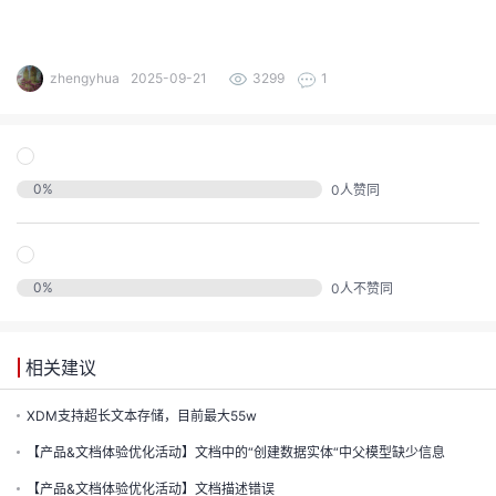
的
注
我
的
开
zhengyhua
2025-09-21
3299
1
的
Programs
发
支
者
0
%
0
人赞同
持
学
我
0
%
0
人不赞同
堂
我
的
我
相关建议
的
技
我
的
XDM支持超长文本存储，目前最大55w
云
术
【产品&文档体验优化活动】文档中的“创建数据实体“中父模型缺少信息
我
的
课
【产品&文档体验优化活动】文档描述错误