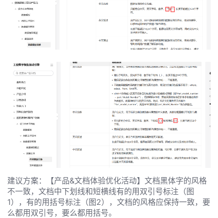
发
者
我
我
的
我
的
博
我
的
论
客
我
的
圈
坛
我
的
直
子
建议方案：【产品&文档体验优化活动】文档黑体字的风格
不一致，文档中下划线和短横线有的用双引号标注（图
的
活
播
我
1），有的用括号标注（图2），文档的风格应保持一致，要
么都用双引号，要么都用括号。
关
动
我