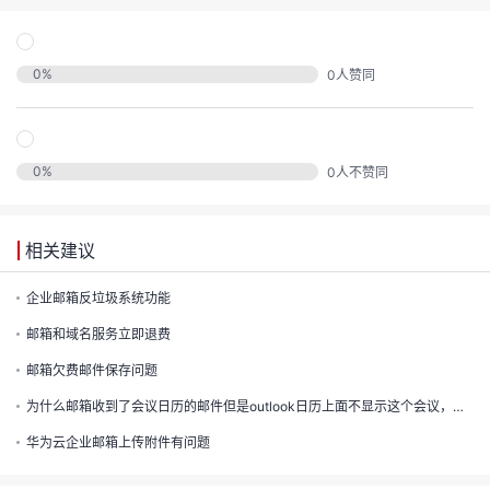
发
者
0
%
0
人赞同
我
我
的
0
%
0
人不赞同
我
的
博
相关建议
我
的
论
客
企业邮箱反垃圾系统功能
我
的
圈
坛
邮箱和域名服务立即退费
邮箱欠费邮件保存问题
我
的
直
子
为什么邮箱收到了会议日历的邮件但是outlook日历上面不显示这个会议，联系我红we60057614
的
活
播
我
华为云企业邮箱上传附件有问题
关
动
我