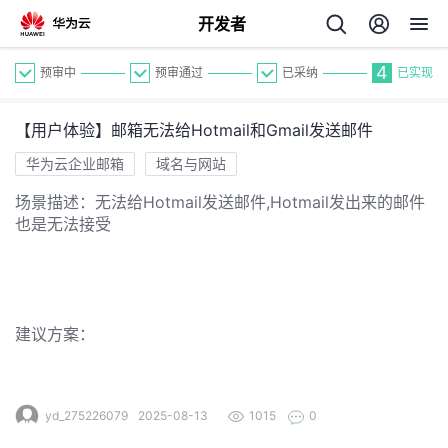
开发者
4
预审中
预审通过
已采纳
已实现
【用户体验】邮箱无法给Hotmail和Gmail发送邮件
华为云企业邮箱
域名与网站
场景描述：无法给Hotmail发送邮件,Hotmail发出来的邮件
也是无法接受
个
我
人
建议方案：
的
主
开
页
yd_275226079
2025-08-13
1015
0