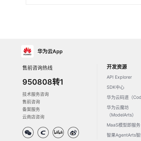
华为云App
开发资源
售前咨询热线
API Explorer
950808转1
SDK中心
技术服务咨询
华为云码道（Code
售前咨询
华为云魔坊
备案服务
（ModelArts）
云商店咨询
MaaS模型即服务
智果AgentArt