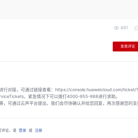
491
发表评论
链接查看：https://console.huaweicloud.com/ticket/?
index/serviceTickets，紧急情况下可以拨打4000-955-988进行求助。
等，可通过云声平台提出，我们会尽快确认并给您回复，再次感谢您的支
可评论，请
登录
或
注册