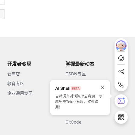
开发者变现
掌握最新动态
云商店
CSDN专区
教育专区
知乎
AI Shell
企业通用专区
开源中国
自然语言对话管理云资源，专
属免费Token额度，欢迎试
51CTO
用！
今日头条
GitCode