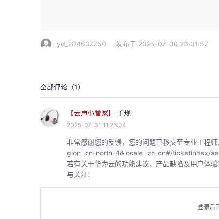
yd_284637750
发布于 2025-07-30 23:31:57
全部评论（
1
）
【云声小管家】
子规
2025-07-31 11:26:04
非常感谢您的反馈，您的问题已移交至专业工程师进行对接，可通过
gion=cn-north-4&locale=zh-cn#/ticket
若有关于华为云的功能建议、产品缺陷及用户体验
与关注！
登录后