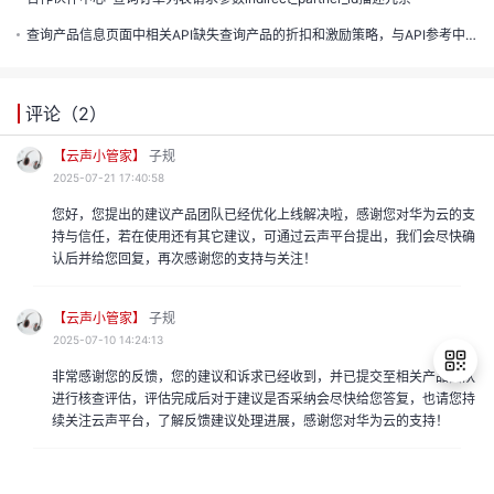
声
支
我
的
认
程
查询产品信息页面中相关API缺失查询产品的折扣和激励策略，与API参考中不一致
建
持
的
实
证
评论（
2
）
议
收
验
【云声小管家】
子规
2025-07-21 17:40:58
藏
您好，您提出的建议产品团队已经优化上线解决啦，感谢您对华为云的支
持与信任，若在使用还有其它建议，可通过云声平台提出，我们会尽快确
认后并给您回复，再次感谢您的支持与关注！
【云声小管家】
子规
2025-07-10 14:24:13
非常感谢您的反馈，您的建议和诉求已经收到，并已提交至相关产品团队
进行核查评估，评估完成后对于建议是否采纳会尽快给您答复，也请您持
续关注云声平台，了解反馈建议处理进展，感谢您对华为云的支持！
退
出