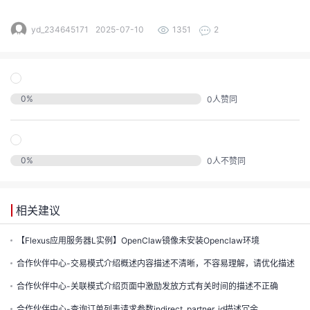
的
yd_234645171
2025-07-10
1351
2
注
我
的
开
的
Programs
发
0
%
0
人赞同
支
者
持
学
0
%
0
人不赞同
我
堂
相关建议
我
的
我
【Flexus应用服务器L实例】OpenClaw镜像未安装Openclaw环境
的
技
我
的
合作伙伴中心-交易模式介绍概述内容描述不清晰，不容易理解，请优化描述
云
术
合作伙伴中心-关联模式介绍页面中激励发放方式有关时间的描述不正确
我
的
课
合作伙伴中心-查询订单列表请求参数indirect_partner_id描述冗余