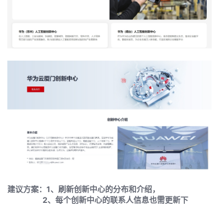
发
者
我
我
的
我
的
博
我
的
论
客
我
的
圈
坛
我
的
直
子
建议方案：1、刷新创新中心的分布和介绍，
的
活
播
我
2、每个创新中心的联系人信息也需更新下
关
动
我