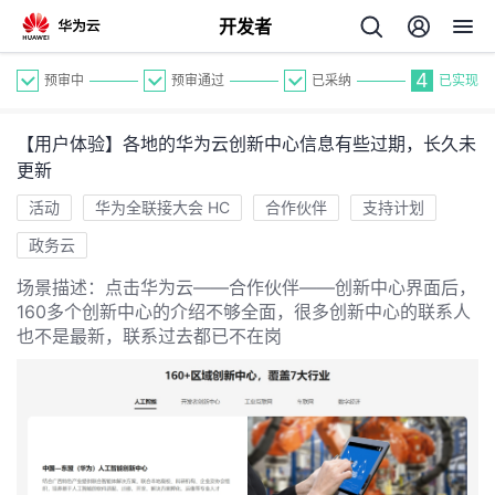
开发者
4
预审中
预审通过
已采纳
已实现
【用户体验】各地的华为云创新中心信息有些过期，长久未
更新
活动
华为全联接大会 HC
合作伙伴
支持计划
政务云
个
场景描述：点击华为云——合作伙伴——创新中心界面后，
160多个创新中心的介绍不够全面，很多创新中心的联系人
我
人
也不是最新，联系过去都已不在岗
的
主
开
页