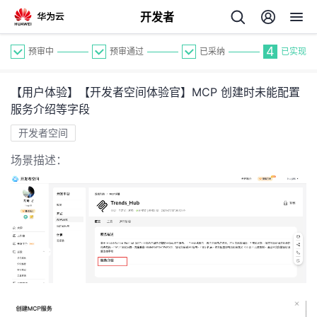
开发者
4
预审中
预审通过
已采纳
已实现
【用户体验】【开发者空间体验官】MCP 创建时未能配置
服务介绍等字段
开发者空间
场景描述：
个
我
人
我
的
主
我
的
开
页
我
的
开