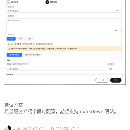
发
的
Programs
发
者
支
者
我
持
我
的
学
我
我
的
博
堂
我
的
我
的
论
客
我
的
技
我
的
圈
坛
我
的
云
术
我
的
直
子
我
的
课
建议方案：
希望服务介绍字段可配置，期望支持 markdown 语法。
声
支
的
活
播
我
的
认
程
建
持
关
动
胡琦
2025-07-07
272475
2