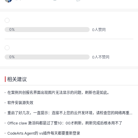
的
实
证
议
注
收
验
0
%
0
人赞同
藏
0
%
0
人不赞同
相关建议
在案例共创报名界面出现图片无法显示的问题，刷新也是如此。
软件安装源失效
重启了好几次，一直提示：连接不上您的云开发环境，请检查您的网络再重新链接
Office claw 激活码都是过了整10：00才刷新，刷新完成后根本用不了
CodeArts Agent的 vs插件每天都要重新登录