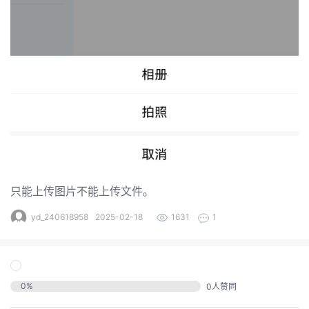
的
注
我
的
开
的
Programs
发
支
者
持
学
我
堂
只能上传图片不能上传文件。
我
的
yd_240618958
2025-02-18
1631
1
我
的
技
我
的
云
术
0
%
0
人赞同
我
的
课