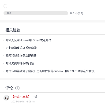
声
支
我
的
认
程
建
持
0
%
0
人不赞同
的
实
证
议
收
验
相关建议
藏
邮箱无法给Hotmail和Gmail发送邮件
企业邮箱反垃圾系统功能
邮箱和域名服务立即退费
邮箱欠费邮件保存问题
为什么邮箱收到了会议日历的邮件但是outlook日历上面不显示这个会议，联系我红we60057614
评论（
1
）
【云声小管家】
子规
2025-02-18 16:06:18