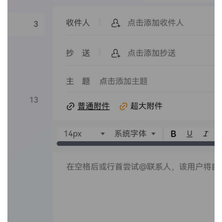
发
者
我
我
的
我
的
博
我
的
论
客
我
的
圈
坛
我
的
直
子
的
活
播
我
关
动
我