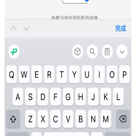
的
实
证
议
注
收
验
藏