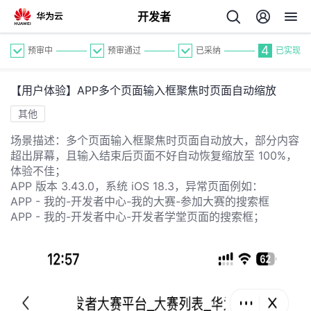
开发者
4
预审中
预审通过
已采纳
已实现
【用户体验】APP多个页面输入框聚焦时页面自动缩放
其他
场景描述：多个页面输入框聚焦时页面自动放大，部分内容
超出屏幕，且输入结束后页面不好自动恢复缩放至 100%，
个
体验不佳；
APP 版本 3.43.0，系统 iOS 18.3，异常页面例如：
我
APP - 我的-开发者中心-我的大赛-参加大赛的搜索框
人
APP - 我的-开发者中心-开发者学堂页面的搜索框；
我
的
主
我
的
开
页
我
的
开