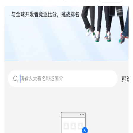
发
的
Programs
发
者
支
者
我
持
我
的
学
我
我
的
博
堂
我
的
我
的
论
客
我
的
技
我
的
圈
坛
我
的
云
术
我
的
直
子
我
的
课
声
支
的
活
播
我
的
认
程
建
持
关
动