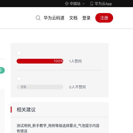
中国站
华为云App
华为云码道
文档
登录
注册
100
%
1
人赞同
现
0
%
0
人不赞同
相关建议
测试用例_新手教学_用例等级选择要点_气泡提示内容
有错误