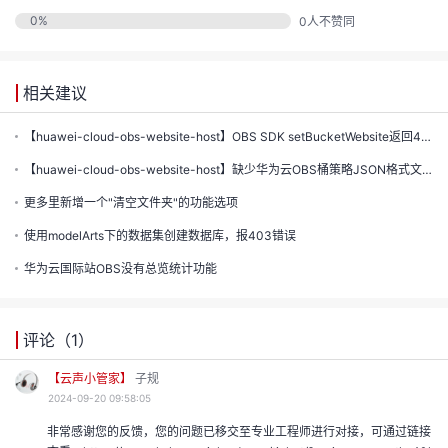
的
0
%
0
人不赞同
注
我
的
开
相关建议
的
Programs
发
【huawei-cloud-obs-website-host】OBS SDK setBucketWebsite返回403错...
支
者
【huawei-cloud-obs-website-host】缺少华为云OBS桶策略JSON格式文档和示例
更多里新增一个"清空文件夹"的功能选项
持
学
使用modelArts下的数据集创建数据库，报403错误
我
华为云国际站OBS没有总览统计功能
堂
我
的
我
评论（
1
）
的
技
我
的
【云声小管家】
子规
2024-09-20 09:58:05
云
术
我
的
课
非常感谢您的反馈，您的问题已移交至专业工程师进行对接，可通过链接