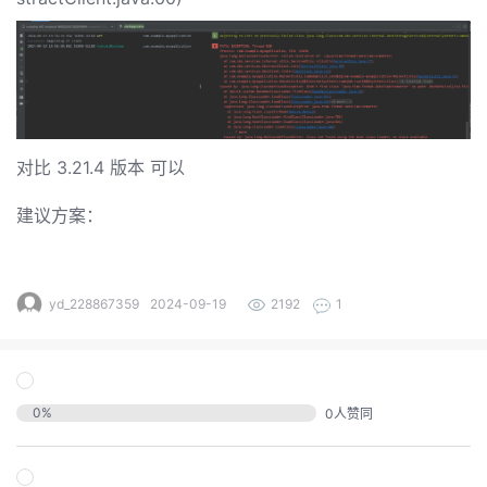
发
者
我
对比 3.21.4 版本 可以
我
的
建议方案：
我
的
博
我
的
论
客
yd_228867359
2024-09-19
2192
1
我
的
圈
坛
我
的
直
子
0
%
0
人赞同
的
活
播
我
关
动
我