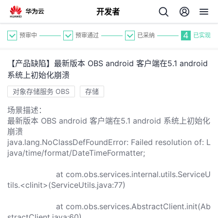
开发者
4
预审中
预审通过
已采纳
已实现
【产品缺陷】最新版本 OBS android 客户端在5.1 android
系统上初始化崩溃
对象存储服务 OBS
存储
场景描述：
个
最新版本 OBS android 客户端在5.1 android 系统上初始化
崩溃
我
java.lang.NoClassDefFoundError: Failed resolution of: L
人
java/time/format/DateTimeFormatter;
的
主
at com.obs.services.internal.utils.ServiceU
tils.<clinit>(ServiceUtils.java:77)
开
页
at com.obs.services.AbstractClient.init(Ab
stractClient.java:60)