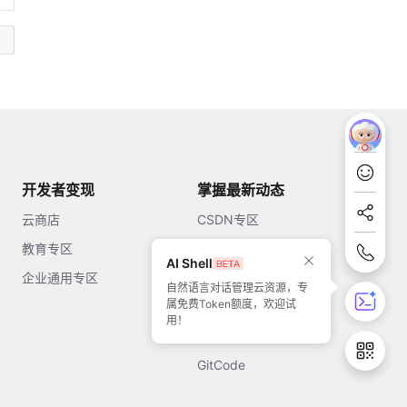
开发者变现
掌握最新动态
云商店
CSDN专区
教育专区
知乎
AI Shell
企业通用专区
开源中国
自然语言对话管理云资源，专
属免费Token额度，欢迎试
51CTO
用！
今日头条
GitCode