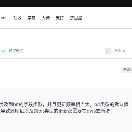
rams
社区
学堂
大赛
支持
茶思屋
3
预审通过
未采纳
未采
涉及到bit的字段类型，并且更新频率相当大。bit类型的默认值
t，就导致源库每涉及到bit类型的更新都需要在dws去新增