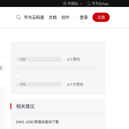
中国站
华为云App
华为云码道
文档
创作
登录
注册
0
%
0
人赞同
纳
0
%
0
人不赞同
相关建议
DWS JDBC新版本驱动下载