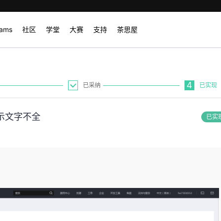
rams
社区
学堂
大赛
支持
茶思屋
4
已采纳
已实现
示文字不全
已实