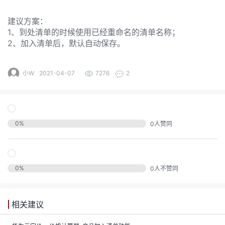
发
建议方案：
者
1、到处清单的时候使用已经重命名的清单名称；
2、加入清单后，默认自动保存。
我
小W
2021-04-07
7276
2
我
的
我
的
博
0
%
0
人赞同
我
的
论
客
我
的
圈
坛
0
%
0
人不赞同
我
的
直
子
的
活
播
我
相关建议
关
动
我