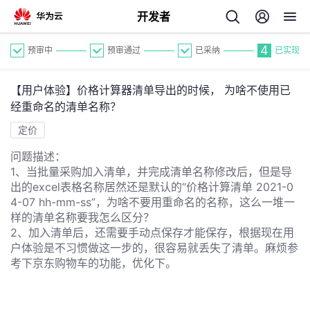
开发者
4
预审中
预审通过
已采纳
已实现
【用户体验】价格计算器清单导出的时候， 为啥不使用已
经重命名的清单名称？
定价
问题描述：
个
1、当批量采购加入清单，并完成清单名称修改后，但是导
出的excel表格名称居然还是默认的“价格计算清单 2021-0
我
4-07 hh-mm-ss”，为啥不要用重命名的名称，这么一堆一
人
样的清单名称要我怎么区分？
2、加入清单后，还需要手动点保存才能保存，根据现在用
的
主
户体验是不习惯做这一步的，很容易就丢失了清单。麻烦参
考下京东购物车的功能，优化下。
开
页