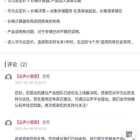
的
华为云定价 > 价格计算器-产品加入清单功能
华为云定价 > 价格详情 > 对象存储服务 在清单收起后，价格清单错位
注
我
的
开
价格计算器布局改回原来的布局
的
产品说明有问题，对于存储空间不够的说明。
Programs
发
进入华为云定价，选择购买时长未1年时，左边的”6个月“选项的单位会突然消失，仅显示”6“，需要修改
支
者
评论（
2
）
持
学
【云声小管家】
思雨
我
2021-06-30 15:33:11
堂
您好，您提出的建议产品团队已经优化上线解决啦，感谢您对华为云的支
我
的
持与信任，若在使用还有其它建议，可通过云声平台提出，我们会尽快确
我
认后并给您回复。再次感谢您的支持与关注！
的
技
我
的
【云声小管家】
思雨
云
术
2021-04-08 16:33:02
我
的
课
非常感谢您的反馈，您的建议我们已经收到，并已提交至相关产品团队进