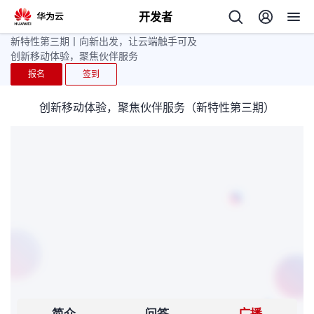
开发者
新特性第三期丨向新出发，让云端触手可及
返
创新移动体验，聚焦伙伴服务
回
报名
签到
创新移动体验，聚焦伙伴服务（新特性第三期）
个
我
人
的
主
开
页
发