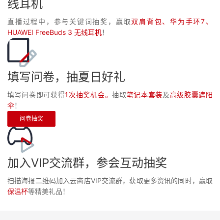
线耳机
持
建
证
实
的
直播过程中，参与关键词抽奖，赢取
双肩背包、华为手环7、
议
验
收
HUAWEI FreeBuds 3 无线耳机
！
藏
填写问卷，抽夏日好礼
填写问卷即可获得
1次抽奖机会。
抽取
笔记本套装
及
高级胶囊遮阳
伞
！
问卷抽奖
加入VIP交流群，参会互动抽奖
扫描海报二维码加入云商店VIP交流群，获取更多资讯的同时，赢取
保温杯
等精美礼品！