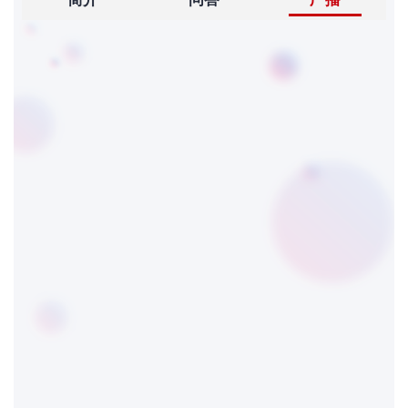
者
我
的
我
博
的
我
客
论
的
我
坛
圈
的
我
子
直
的
我
我
播
活
的
我
动
关
的