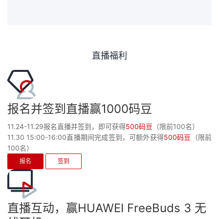
我
注
的
开
的
Programs
发
直播福利
支
者
持
学
报名并签到直播赢1000码豆
我
堂
11.24-11.29报名直播并签到，即可获得
500码豆
（限前100名）
的
我
我
11.30 15:00-16:00直播期间完成签到，可额外获得
500码豆
（限前
100名）
技
的
的
我
报名
签到
术
云
课
的
我
支
声
程
认
的
我
直播互动，赢HUAWEI FreeBuds 3 无