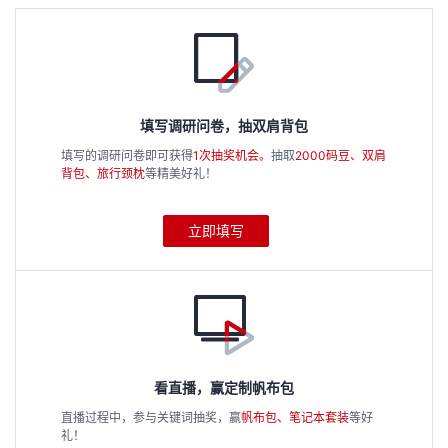
议
注
验
收
藏
填写调研问卷，抽双肩背包
填写的调研问卷即可获得
1次抽奖机会。
抽取
2000码豆、双肩
背包、旅行颈枕
等精美好礼！
立即填写
看直播，赢定制帆布包
直播过程中，参与关键词抽奖，赢
帆布包、笔记本套装
等好
礼！