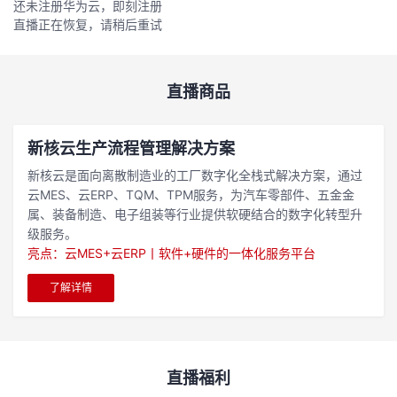
还未注册华为云，即刻注册
直播正在恢复，请稍后重试
的
Programs
发
者
支
者
我
直播商品
持
学
的
我
新核云生产流程管理解决方案
我
堂
博
的
我
新核云是面向离散制造业的工厂数字化全栈式解决方案，通过
云MES、云ERP、TQM、TPM服务，为汽车零部件、五金金
的
我
客
论
的
我
我
属、装备制造、电子组装等行业提供软硬结合的数字化转型升
级服务。
技
的
坛
圈
的
我
的
我
亮点：云MES+云ERP丨软件+硬件的一体化服务平台
术
云
子
直
的
我
课
的
我
了解详情
支
声
播
活
的
程
认
的
我
持
建
动
关
证
实
的
直播福利