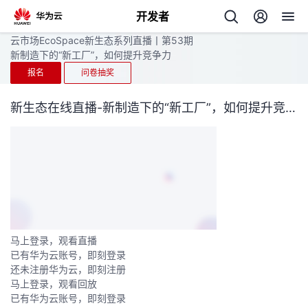
开发者
云市场EcoSpace新生态系列直播丨第53期
返
新制造下的“新工厂”，如何提升竞争力
回
报名
问卷抽奖
新生态在线直播-新制造下的“新工厂”，如何提升竞争力
个
我
人
我
的
主
马上登录，观看直播
已有华为云账号，即刻登录
我
的
开
页
还未注册华为云，即刻注册
马上登录，观看回放
我
的
开
发
已有华为云账号，即刻登录