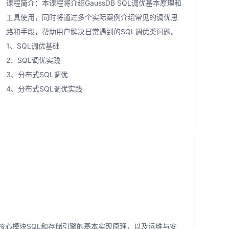
课程简介：本课程将介绍GaussDB SQL调优基本原理和
工具使用，同时将通过多个实际案例介绍常见的调优思
路和手段，帮助用户解决日常遇到的SQL调优类问题。
1、SQL调优基础
2、SQL调优实践
3、分布式SQL调优
4、分布式SQL调优实践
第二
课程简
核心模块SQL和存储引擎的基本实现原理，以及运维与安
本课程