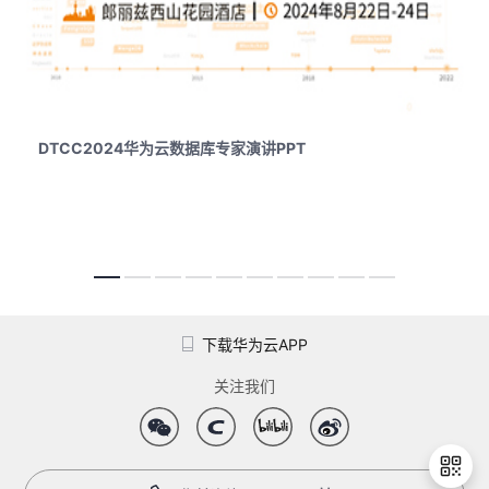
我
注
的
开
的
Programs
发
支
者
DTCC2024华为云数据库专家演讲PPT
持
学
我
堂
的
我
我
技
的
下载华为云APP
的
我
关注我们
术
云
课
的
我
支
声
程
认
的
我