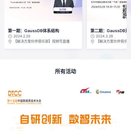
者
我
第一期：GaussDB体系结构
第二期：GaussDB
2024.2.29
2024.3.28
的
我
【解决方案伙伴俱乐部】视频号直播
【解决方案伙伴俱乐部
博
的
我
客
论
的
我
所有活动
坛
圈
的
我
子
直
的
我
我
播
活
的
我
动
关
的