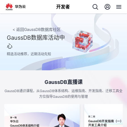
开发者
返
回
< 返回GaussDB数据库社区
GaussDB数据库活动中
心
精选活动推荐，近期活动先知
个
我
人
GaussDB直播课
GaussDB通识课程，从GaussDB体系结构、运维指南、开发指南、迁移工具全
的
主
方位指导GaussDB的使用与管理
开
页
发