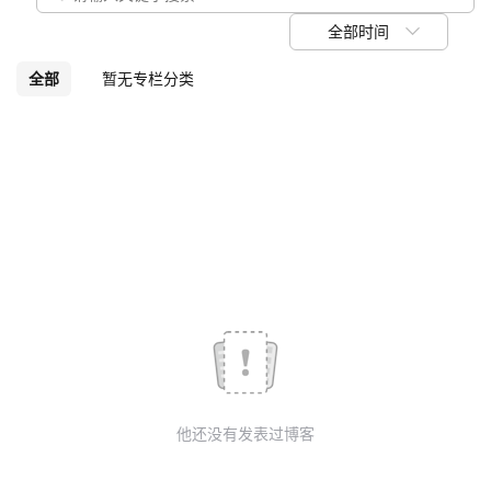
我
注
的
开
全部时间
的
Programs
发
全部
暂无专栏分类
支
者
持
学
我
堂
的
我
我
技
的
的
我
术
云
课
的
我
他还没有发表过博客
支
声
程
认
的
我