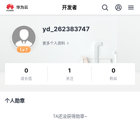
开发者
返
yd_262383747
回
更多个人资料
Lv.1
0
1
0
个
成长值
关注
粉丝
我
人
个人勋章
的
主
TA还没获得勋章~
开
页
发