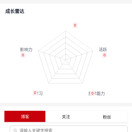
者
成长雷达
我
0
的
我
博
的
我
0
0
客
论
的
我
坛
圈
的
我
0
0
子
直
的
我
我
播
活
的
博客
关注
粉丝
我
动
关
的