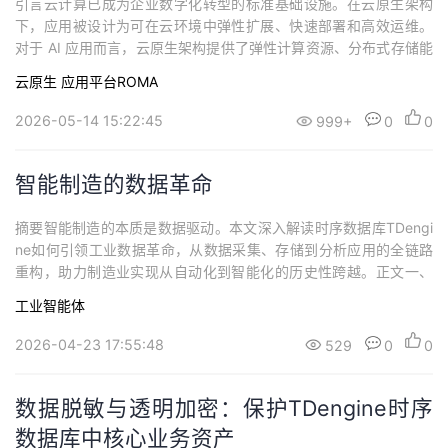
引言云计算已成为企业数字化转型的标准基础设施。在云原生架构
持
建
证
实
的
下，应用被设计为可在云环境中弹性扩展、快速部署和高效运维。
对于 AI 应用而言，云原生架构提供了弹性计算资源、分布式存储能
议
验
收
力和自动化运维工具，极大地加速了 AI 项目的落地。TDengine 作
云原生
应用平台ROMA
为国产时序 database，全面拥抱云原生架构，支持容器化部署、K
藏
ubernetes 编排、存储计算分离和多云互联。在华为云生态中，TD
2026-05-14 15:22:45
999+
0
0
en...
智能制造的数据革命
摘要智能制造的本质是数据驱动。本文深入解读时序数据库TDengi
ne如何引领工业数据革命，从数据采集、存储到分析应用的全链路
重构，助力制造业实现从自动化到智能化的历史性跨越。正文一、
智能制造背后的数据洪流走进一家现代化的智能工厂，你会看到这
工业智能体
样一幅景象：机械臂精准地执行着焊接任务，AGV小车沿着规划路
线有序穿梭，电子看板上实时跳动着产线数据。表面上，这是自动
2026-04-23 17:55:48
529
0
0
化技术的胜利；实际上，真正的变革发生...
数据脱敏与透明加密：保护TDengine时序
数据库中核心业务资产