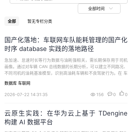
我
注
的
开
全部时间
的
Programs
发
全部
暂无专栏分类
支
者
国产化落地：车联网车队能耗管理的国产化
时序 database 实践的落地路径
持
学
急加速、怠速时长等行为数据与油耗强相关，需长期保存用于司机
我
堂
画像。通过对车辆 CAN 总线数据的长期分析，可以建立不同路况、
不同司机的油耗基准模型，识别高油耗车辆和不良驾驶行为。在 车
的
我
我
联网 行业，构建统一的时序数据底座已经成为数字化升级的重要方
数据库
车联网
向。每辆车的每个信号都单独建表，测点规模上亿，元数据管理几
技
的
乎无法承受。某车联网平台有数百万个车辆测点，如果每个测点一
的
我
2026-07-22 14:31:35
156
0
0
张表，元数据规模难以想象，备份恢复异...
术
云
课
的
我
云原生实践：在华为云上基于 TDengine
支
声
构建 AI 数据平台
程
认
的
我