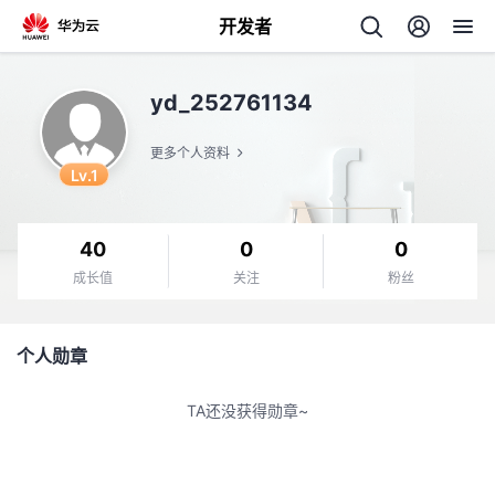
开发者
返
yd_252761134
回
更多个人资料
Lv.1
40
0
0
个
成长值
关注
粉丝
我
人
个人勋章
的
主
TA还没获得勋章~
开
页
发