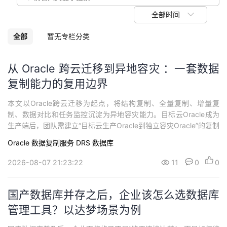
我
注
的
开
全部时间
的
Programs
发
全部
暂无专栏分类
支
者
从 Oracle 跨云迁移到异地容灾 ：一套数据
复制能力的复用边界
持
学
本文以Oracle跨云迁移为起点，将结构复制、全量复制、增量复
我
堂
制、数据对比和任务监控沉淀为异地容灾能力。目标云Oracle成为
生产端后，团队需建立“目标云生产Oracle到独立容灾Oracle”的复制
的
我
我
链路。复制延迟、数据一致性、Sequence、Trigger、用户权限、D
Oracle
数据复制服务 DRS
数据库
BLink、DNS切换、连接池刷新和反向复制，构成演练切换与回切的
技
的
控制点。NineData提供Oracle到Oracle的数据
的
我
2026-08-07 21:23:22
11
0
0
术
云
课
的
我
国产数据库并存之后，企业该怎么选数据库
支
声
管理工具？以达梦场景为例
程
认
的
我