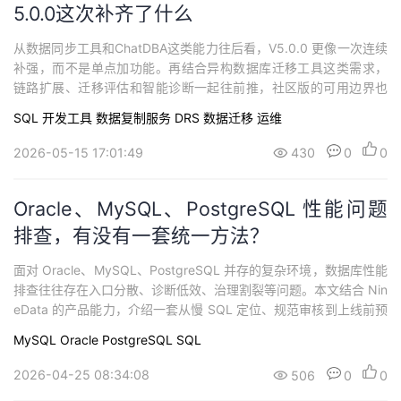
5.0.0这次补齐了什么
从数据同步工具和ChatDBA这类能力往后看，V5.0.0 更像一次连续
补强，而不是单点加功能。再结合异构数据库迁移工具这类需求，
链路扩展、迁移评估和智能诊断一起往前推，社区版的可用边界也
随之往前走了一步。1.先从平台能力视角理解社区版从工程平台视角
SQL
开发工具
数据复制服务 DRS
数据迁移
运维
看，NineData 社区版并不是把若干零散数据库功能堆在一起，而是
在围绕数据库 DevOps、数据流转和智能治理构建一条更标准化的
2026-05-15 17:01:49
430
0
0
能力链路。V...
Oracle、MySQL、PostgreSQL 性能问题
排查，有没有一套统一方法？
面对 Oracle、MySQL、PostgreSQL 并存的复杂环境，数据库性能
排查往往存在入口分散、诊断低效、治理割裂等问题。本文结合 Nin
eData 的产品能力，介绍一套从慢 SQL 定位、规范审核到上线前预
防的统一方法，帮助团队提升多数据库场景下的性能治理效率，并
MySQL
Oracle
PostgreSQL
SQL
进一步覆盖迁移、同步与一致性校验等需求。
2026-04-25 08:34:08
506
0
0