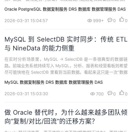
在数据库架构升级、成本优化、云化改造的大背景下，Oracle 到 Po
Oracle
PostgreSQL
数据复制服务 DRS
数据库
数据管理服务 DAS
stgreSQL 的迁移已经成为许多企业会评估的技术路径。一边是 Ora
cle 高昂的授权费用与逐渐收紧的合规要求，另一边是 PostgreSQ...
2026-03-31 15:04:57
999+
0
0
MySQL 到 SelectDB 实时同步：传统 ETL
与 NineData 的能力侧重
在实时分析场景里，MySQL -> SelectDB 是一条很典型的数据链
路。前端业务系统持续写入 MySQL，分析、报表和经营看板则希望
尽可能快地在 SelectDB 里看到当前数据。看起来这只是一次“数据
同步”，但实际落地时，团队通常会发现，难点并不只是把数据从 A
MySQL
数据复制服务 DRS
数据库
数据管理服务 DAS
搬到 B，而是如何让这条链路持续、稳定、可控地运行下去。这也
是为什么，很多团队在做这类项目时，对比的对象不只是“传统 ET...
2026-03-31 15:03:30
700
0
0
做 Oracle 替代时，为什么越来越多团队倾
向“复制/对比/回流”的迁移方案？