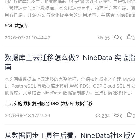
国产数据库普及后，企业面临的已不是“能否连接达梦”，而是如何统
持
建
证
实
的
一管理达梦与其他数据库。本文以达梦为例，梳理官方客户端、通
用客户端、开源方案与企业级平台的适用场景，并结合 NineData
议
验
收
说明多数据库环境下，如何把 SQL 开发、变更审批、权限治理和数
SQL
数据库
据复制纳入统一流程。
藏
2026-07-31 19:44:47
85
0
0
数据库上云迁移怎么做？NineData 实战指
南
本文围绕数据库上云迁移的完整流程，介绍如何将本地自建 MySQ
L、PostgreSQL 等数据库迁移到 AWS RDS、GCP Cloud SQL 等云
数据库。文章结合 NineData 数据复制能力，重点讲解迁移评估、
网络与权限准备、结构复制、全量复制、CDC 增量同步、数据一致
上云实施
数据复制服务 DRS
数据库
数据迁移
性校验、低停机切换和回滚验证等关键步骤，适用于数据库上云、
跨云迁移、IDC 迁移云数据库和低停机数据库迁移场景，帮助企
2026-06-18 17:27:29
284
0
0
从数据同步工具往后看，NineData社区版V