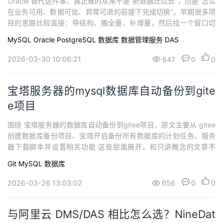
Oracle 替代这件事，真正难的从来不是“把数据迁过去”，而是“怎么
在业务可用、数据可信、异常可退的前提下完成切换”。早期很多项
目的思路比较直接：导结构、搬全量、补增量，然后找一个窗口切
库。这个方案在系统小、停机容忍度高的时候还能工作，但只要业
MySQL
Oracle
PostgreSQL
数据库
数据管理服务 DAS
务变成核心系统、迁移对象变成几十上百张表、切换窗口被压缩到
分钟级，团队很快就会发现，单靠“复制”已经不够了。因为 Oracle
2026-03-30 10:06:21
647
0
0
替代不是一次数据搬运...
宝塔服务器的mysql数据库自动备份到gite
e项目
围绕 宝塔服务器的数据库自动备份到gitee项目，原文主要从 gitee
创建数据库备份项目、宝塔开启备份所有数据库的计划任务、服务
器下载脚本并设置相关功能 这些层面展开。和只讲概念的文章不
同，它把问题落到可直接执行的 SQL、DDL 或运维命令上，便于你
Git
MySQL
数据库
先在测试环境验证语义，再确认对生产实例的影响范围。文章介绍
了一个开源脚本,用于自动备份宝塔服务器上的所有数据库,并将备份
2026-03-26 13:03:02
656
0
0
文件上传到Gitee...
与阿里云 DMS/DAS 相比怎么选？NineDat