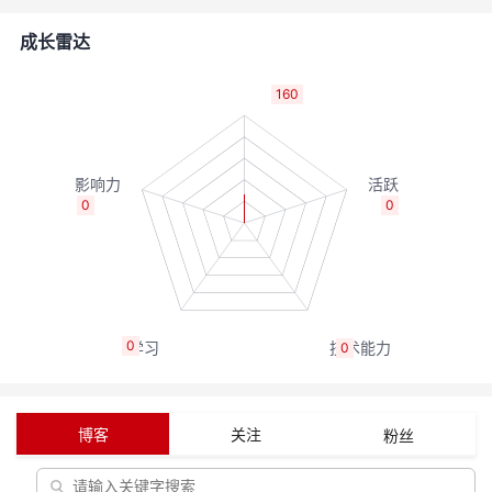
者
成长雷达
我
160
的
我
博
的
我
0
0
客
论
的
我
坛
圈
的
我
0
0
子
直
的
我
我
播
活
的
博客
关注
粉丝
我
动
关
的