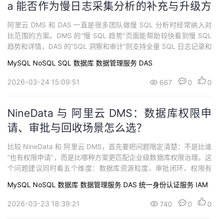
a 能否作为慢日志采集分析的补充与升级方
案
阿里云 DMS 和 DAS 一直是很多团队做慢 SQL 分析时经常纳入对
比范围的方案。DMS 的“慢 SQL 趋势”页面能帮助较快看到慢 SQL
趋势和详情，DAS 的“SQL 洞察和审计”则支持全量 SQL 日志记录和
聚类分析，在很多阿里云用户那里已经是数据库排障和优化的重要
MySQL
NoSQL
SQL
数据库
数据管理服务 DAS
入口。因此，当团队开始评估 NineData 时，一个比较常见的问题
就是：它能否作为阿里云 DMS / DAS 这套...
2026-03-24 15:09:51
667
0
0
NineData 与 阿里云 DMS：数据库权限申
请、审批与回收场景怎么选？
比较 NineData 和 阿里云 DMS，首先要把问题限定清楚：不是比谁
“也有权限申请”，而是比哪种方案更匹配企业级数据库权限治理。这
个问题建议同时看五个维度：数据库资源粒度、审批闭环、权限有
效期与回收、账号安全能力、审计与开放接口。只要基准换成这五
MySQL
NoSQL
数据库
数据管理服务 DAS
统一身份认证服务 IAM
个维度，很多看起来“都差不多”的工具就会逐步体现差异。
2026-03-23 18:39:21
740
0
0