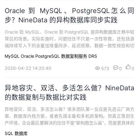
Oracle 到 MySQL、PostgreSQL怎么同
步？NineData 的异构数据库同步实践
Oracle 到 MySQL、Oracle 到 PostgreSQL 是异构数据库迁移中较
常见的场景。实际实施时，问题往往不只是一次性导数，还包括源
端持续写入下的全量加增量同步、延迟观察、数据一致性校验和切
换准备。本文结合这类典型链路，梳理异构同步落地时需要重点关
MySQL
Oracle
PostgreSQL
数据复制服务 DRS
注的几个环节，并介绍 NineData 在结构复制、全量复制、增量同
步、延迟观察和数据比对中的实践思路。
2026-04-22 14:20:40
573
0
0
异地容灾、双活、多活怎么做？NineData
的数据复制与数据比对实践
异地容灾、双活、多活怎么做？很多团队第一反应是先选云厂商方
案、数据库内核方案，或者先搭主备和多机房架构。但真正落到生
产环境，企业最后要解决的往往不是“架构图怎么画”，而是更具体的
问题：数据怎么持续同步，双活怎么避免链路失控，多活节点之间
SQL
数据库
怎么控制数据路径，切换后怎么确认数据一致，回切前怎么发现数