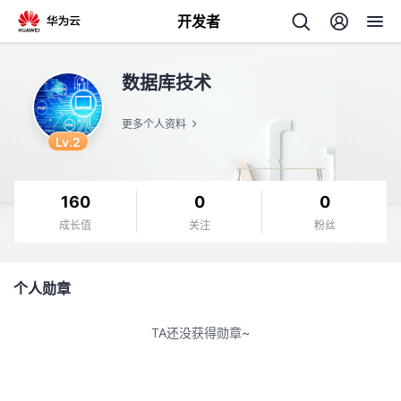
开发者
返
数据库技术
回
更多个人资料
Lv.2
160
0
0
个
成长值
关注
粉丝
我
人
个人勋章
的
主
TA还没获得勋章~
开
页
发