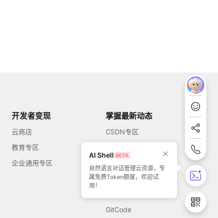
开发者变现
掌握最新动态
云商店
CSDN专区
教育专区
知乎
AI Shell
企业通用专区
开源中国
自然语言对话管理云资源，专
属免费Token额度，欢迎试
51CTO
用！
今日头条
GitCode