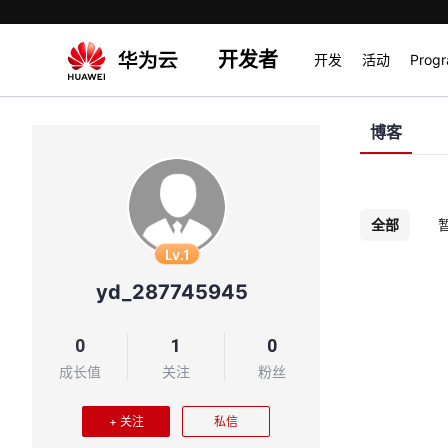
开发者
开发
活动
Prog
博客
全部
Lv.1
yd_287745945
0
1
0
成长值
关注
粉丝
+ 关注
私信