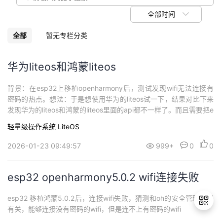
我
注
的
开
全部时间
的
Programs
发
全部
暂无专栏分类
支
者
华为liteos和鸿蒙liteos
持
学
背景：在esp32上移植openharmony后，测试发现wifi无法连接有
密码的热点。想法：于是想使用华为的liteos试一下，结果对比下来
我
堂
发现华为的liteos和鸿蒙的liteos里面的api都不一样了。而且需要把e
sp32的sdk放到华为的liteos里面。结果：想法挺简单，但是执行起
轻量级操作系统 LiteOS
的
我
来非常困难。
我
2026-01-23 09:49:57
999+
0
0
技
的
的
我
esp32 openharmony5.0.2 wifi连接失败
术
云
课
的
我
esp32 移植鸿蒙5.0.2后，连接wifi失败，猜测和oh的安全管理解密
支
声
程
认
的
我
有关，能够连接没有密码的wifi，但是连不上有密码的wifi