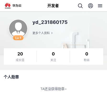
开发者
返
yd_231860175
回
更多个人资料
Lv.1
20
0
0
个
成长值
关注
粉丝
我
人
个人勋章
的
主
TA还没获得勋章~
开
页
发