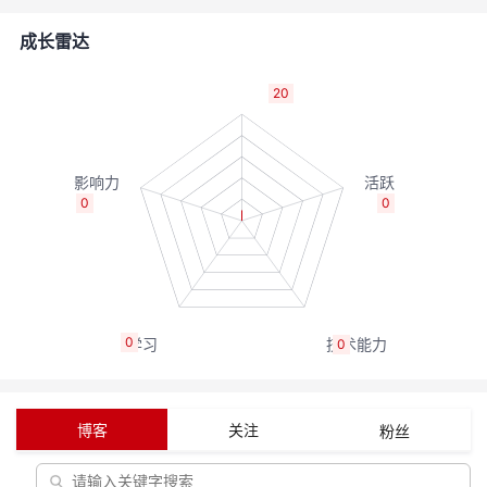
者
成长雷达
我
20
的
我
博
的
我
0
0
客
论
的
我
坛
圈
的
我
0
0
子
直
的
我
我
播
活
的
博客
关注
粉丝
我
动
关
的