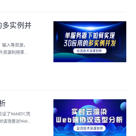
的多实例并
、输入等资源，
资源利用率...
析
了WebRTC凭
景对Web...