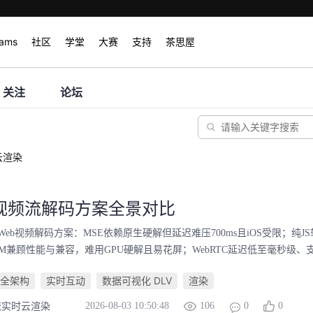
rams
社区
学堂
大赛
支持
茶思屋
关注
论坛
云渲染
端视频流解码方案全景对比
eb视频解码方案：MSE依赖原生硬解但延迟难压700ms且iOS受限；纯J
M兼顾性能与兼容，难用GPU硬解且易花屏；WebRTC延迟低至毫秒级、支
全架构
实时互动
数据可视化 DLV
渲染
2026-08-03 10:50:48
106
0
0
流实时云渲染