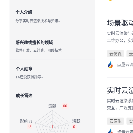
个人介绍
分享实时云渲染技术与资讯~
场景驱
实时云渲染与
二维办公，实
感兴趣或擅长的领域
软件开发、云计算、网络技术
云仿真
云
点量云
个人勋章
TA还没获得勋章~
实时云
成长雷达
实时云渲染系
60
交互，广泛支
云原生
实
0
0
点量云