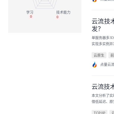
0
0
云流技
发？
单服务器多3
实现多实例并
云原生
前
点量云
云流技
本文分析了实
借低延迟、原
TCP/IP