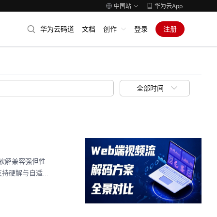
中国站
华为云App
华为云码道
文档
创作
登录
注册
全部时间
S软解兼容强但性
持硬解与自适...