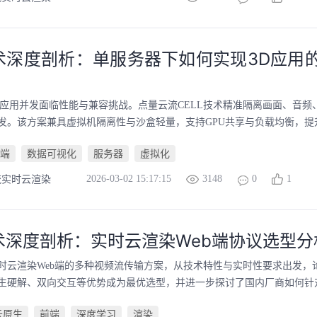
术深度剖析：单服务器下如何实现3D应用
D应用并发面临性能与兼容挑战。点量云流CELL技术精准隔离画面、音频
发。该方案兼具虚拟机隔离性与沙盒轻量，支持GPU共享与负载均衡，提升
端
数据可视化
服务器
虚拟化
2026-03-02 15:17:15
3148
0
1
流实时云渲染
术深度剖析：实时云渲染Web端协议选型分
时云渲染Web端的多种视频流传输方案，从技术特性与实时性要求出发，论证
生硬解、双向交互等优势成为最优选型，并进一步探讨了国内厂商如何针对该场
云原生
前端
深度学习
渲染