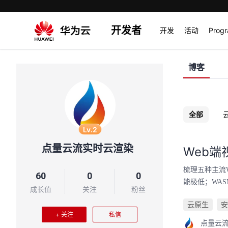
开发者
开发
活动
Prog
博客
全部
Lv.2
点量云流实时云渲染
Web
梳理五种主流W
60
0
0
能极低；WAS
成长值
关注
粉丝
云原生
安
+ 关注
私信
点量云