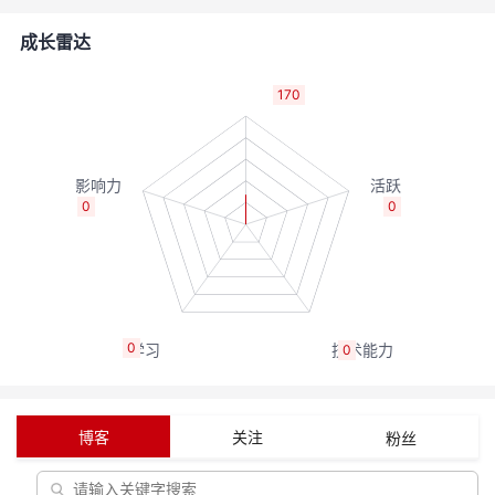
者
成长雷达
我
170
的
我
博
的
我
0
0
客
论
的
我
坛
圈
的
我
0
0
子
直
的
我
我
播
活
的
博客
关注
粉丝
我
动
关
的