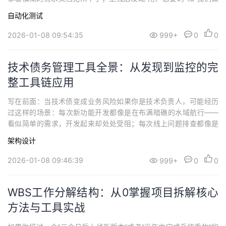
的”存在差距。这一切的核心问题在于：团队对“完成”的标准没有达
自动化测试
成共识。验收测试驱动开发（ATDD）正是为解决这个问题而生。它
不只是一个测试技术，更是一种团队协作方式——在产品进入开发
2026-01-08 09:54:35
999+
0
0
之前，就让所有人对“什么是正确”达成...
技术债务管理工具全景：从发现到监控的完
整工具链应用
写在前面：当技术债变成业务风险如果你是技术负责人，可能经历
过这样的场景：每次新功能开发都像是在布满暗礁的水域航行——
看似简单的需求，开发起来却处处受阻；每次线上问题排查都像是
在考古，要翻看五年前写的“历史代码”；每次架构讨论都会以“现在
架构设计
改成本太高，先这样吧”收场。这就是技术债务的日常体现。它不只
是一堆待优化的代码，更是影响业务发展的系统性风险。本文将提
2026-01-08 09:46:39
999+
0
0
供一套完整的方案，让你的团队能够从被动应...
WBS工作分解结构：从0掌握项目拆解核心
方法与工具实战