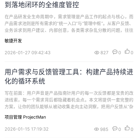
到落地闭环的全维度管控
在产品研发全生命周期中，需求管理是产品工作的起点与核心，而
产品需求池则是所有需求的“统一入口”与“管理中枢”。从客户反馈、
业务诉求到用户建议、内部创意，各类需求杂乱分散的问题，往往
导致需求遗漏、优先级混乱、落地无追踪，最终让产品研发偏离业
敏捷开发
务核心。产品需求池管理工具的核心价值，不在于单纯的“需求收
纳”，而在于建立从需求汇聚、筛选评估、优先级排序到落地追踪、
2026-01-27 09:42:43
827
0
0
复盘优化的全流程闭环管理机制，让每一个...
用户需求与反馈管理工具：构建产品持续进
化的循环系统
写在前面：用户声音是产品指南针用户的每一次反馈都是宝贵的改
进线索，每一个需求背后都隐藏着机会点。本文将提供一套完整的
方案，让你的团队能够从被动收集走向主动洞察，把用户反馈从“杂
乱的信息”转化为“清晰的行动指南”。一、用户需求到底是什么？1.1
项目管理 ProjectMan
用户需求的四个层次1）表层需求表层需求是用户直接表达的功能诉
求或问题反馈，通常表现为具体的功能请求、使用问题、bug报告
2026-01-15 17:19:32
985
0
0
等。这类需求价值在于其明确性和...