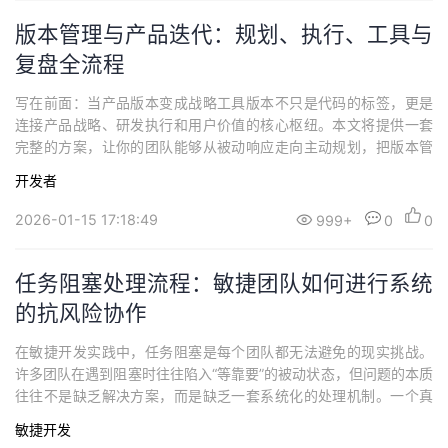
版本管理与产品迭代：规划、执行、工具与
复盘全流程
写在前面：当产品版本变成战略工具版本不只是代码的标签，更是
连接产品战略、研发执行和用户价值的核心枢纽。本文将提供一套
完整的方案，让你的团队能够从被动响应走向主动规划，把版本管
理从“发布流程”升级为“战略执行工具”。一、版本管理1.1 产品版本的
开发者
四个层次1）战略型版本战略型版本承载产品长期发展方向与市场竞
争定位，通常对应产品的重大演进节点或关键市场机会。这类版本
2026-01-15 17:18:49
999+
0
0
聚焦于构建差异化竞争优势、进入新...
任务阻塞处理流程：敏捷团队如何进行系统
的抗风险协作
在敏捷开发实践中，任务阻塞是每个团队都无法避免的现实挑战。
许多团队在遇到阻塞时往往陷入“等靠要”的被动状态，但问题的本质
往往不是缺乏解决方案，而是缺乏一套系统化的处理机制。一个真
正有效的阻塞处理系统应当具备几个关键特征。真正高效的阻塞处
敏捷开发
理机制，首先要解决“看得见”和“动得快”的问题。这意味着团队成员