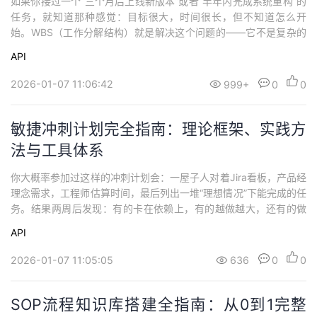
如果你接过一个“三个月后上线新版本”或者“半年内完成系统重构”的
任务，就知道那种感觉：目标很大，时间很长，但不知道怎么开
始。WBS（工作分解结构）就是解决这个问题的——它不是复杂的
理论，而是一套让模糊目标变清晰、让长期项目可管理的实用方
API
法。一、WBS到底是什么？不是什么？先破除几个误解：WBS绝不
是简单的任务清单、项目时间表、责任分配表或一次性文档。它是
2026-01-07 11:06:42
999+
0
0
一张项目目标的“分解地图”，清晰展示为...
敏捷冲刺计划完全指南：理论框架、实践方
法与工具体系
你大概率参加过这样的冲刺计划会：一屋子人对着Jira看板，产品经
理念需求，工程师估算时间，最后列出一堆“理想情况”下能完成的任
务。结果两周后发现：有的卡在依赖上，有的越做越大，还有的做
完才发现不符合“完成标准”。真正的敏捷冲刺计划不是填表开会，而
API
是一套让团队既能灵活响应变化，又能保持交付节奏的工作系统。
一、冲刺计划到底在“计划”什么？很多团队把冲刺计划会开成了“任
2026-01-07 11:05:05
636
0
0
务认领会”，这从一开始就跑偏...
SOP流程知识库搭建全指南：从0到1完整