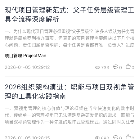
现代项目管理新范式：父子任务层级管理工
具全流程深度解析
一、为什么现代项目管理必须重视“父子层级”？许多人误认为任务管
理就是简单罗列待办事项，但真正的项目管理需要解决以下几个核
心问题：责任归属是否明确：每个任务是否都有唯一负责人？进度
跟踪是否自动：父任务能否基于子任务完成情况自动更新状态？依
项目管理 ProjectMan
赖关系是否清晰：任务间的先后顺序与制约关系是否一目了然？资
源分配是否合理：不同层级的任务能否对应不同的时间与人力投
2026-01-05 10:29:12
733
0
0
入？父子任务层级管理工具正是为此而设计。它不...
2026组织架构演进：职能与项目双视角管
理的工具化实践指南
一、双视角管理的核心价值与理论框架在当今快速变化的数字时
代，传统单一的管理视角已无法满足复杂研发组织的需求。职能与
项目双视角管理作为一种先进的矩阵式管理模式，通过同时关注专
业化深度与价值交付流，在组织的稳定性与灵活性之间找到了最佳
平衡点。从理论层面分析，这种管理模式的核心在于建立两个相互
2026-01-05 10:28:15
690
0
0