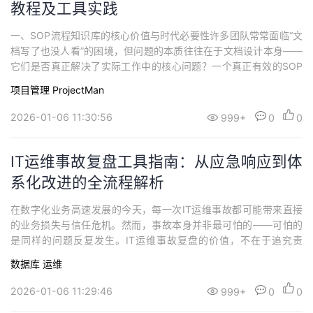
教程及工具实践
一、SOP流程知识库的核心价值与时代必要性许多团队常常面临“文
档写了也没人看”的困境，但问题的本质往往在于文档设计本身——
它们是否真正解决了实际工作中的核心问题？一个真正有效的SOP
流程知识库应当具备几个关键特性。一个真正好用的SOP知识库，
项目管理 ProjectMan
首先要解决“找得到”和“用得对”的问题。这意味着团队成员遇到具体
问题时，能像在搜索引擎里一样，快速找到对应的操作指南；更重
2026-01-06 11:30:56
999+
0
0
要的是，这份指南必须足够清晰和...
IT运维事故复盘工具指南：从应急响应到体
系化改进的全流程解析
在数字化业务高速发展的今天，每一次IT运维事故都可能带来直接
的业务损失与信任危机。然而，事故本身并非最可怕的——可怕的
是同样的问题反复发生。IT运维事故复盘的价值，不在于追究责
任，而在于建立从"应急处理"到"体系优化"的闭环改进机制。一套科
数据库
运维
学的复盘工具，能够将团队的经验教训转化为组织的能力沉淀，让
每一次事故都成为系统健壮性提升的契机。一、为什么IT运维事故
2026-01-06 11:29:46
999+
0
0
必须进行"结构化复盘"？很多人认为事...