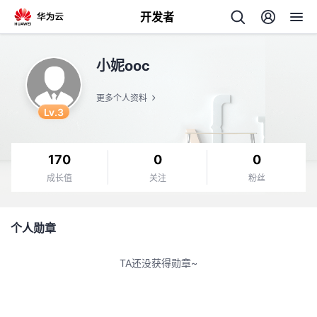
开发者
返
小妮ooc
回
更多个人资料
Lv.3
170
0
0
个
成长值
关注
粉丝
我
人
个人勋章
的
主
TA还没获得勋章~
开
页
发