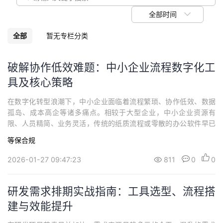
我
注
的
开
全部时间
的
Programs
发
全部
暂无专栏分类
支
者
破解协作低效难题：中小企业流程数字化工
具及核心策略
持
学
在数字化转型浪潮下，中小企业面临着流程繁琐、协作低效、数据
我
堂
孤岛、成本高企等诸多痛点。相较于大型企业，中小企业资源有
限、人员精简、业务灵活，传统的纸质流程或零散的办公软件早已
的
我
我
无法满足高效运营的需求。然而，转型的难点并非技术本身——而
等保合规
是找不到适配自身规模、低成本、易上手的数字化解决方案。中小
技
的
企业工作流程数字化工具的核心价值，不在于追求功能的全面性，
的
我
2026-01-27 09:47:23
811
0
0
而在于以轻量化、高适配、低成本的方式，打通从“流...
术
云
课
的
我
研发需求排期实战指南：工具选型、流程搭
支
声
建与效能提升
程
认
的
我