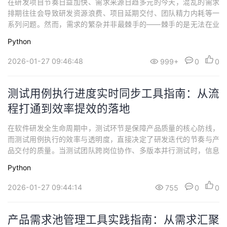
在研发项目节奏日益加快、需求来源日趋多元的今天，混乱的需求
持
建
证
实
的
排期往往会导致研发资源浪费、项目延期交付、团队精力内耗等一
系列问题。然而，需求的繁杂并非最棘手的——棘手的是无法在业
议
验
收
务价值、研发成本与时间周期之间找到平衡。研发需求排期工具的
Python
核心价值，不在于简单罗列任务清单，而在于建立从“需求收集”到
藏
“交付复盘”的全流程管控机制。一套适配的排期工具，能够将零散的
2026-01-27 09:46:48
999+
0
0
需求转化为有序的研发计划，让每一项投入都...
测试用例执行进度实时同步工具指南：从流
程打通到效率提效的落地
在软件研发全生命周期中，测试环节是保障产品质量的核心防线，
而测试用例执行的效率与透明度，直接决定了研发迭代的节奏与产
品交付的质量。当测试团队跨岗位协作、多版本并行测试时，信息
滞后、进度不透明、同步不及时等问题，往往会导致测试漏项、版
Python
本延期、问题追溯困难。测试用例执行进度实时同步的核心价值，
不在于单纯的 “进度展示”，而在于建立测试环节与研发、产品的高
2026-01-27 09:44:14
755
0
0
效协同闭环，让测试进度可监控、问题可追溯、...
产品需求池管理工具实践指南：从需求汇聚