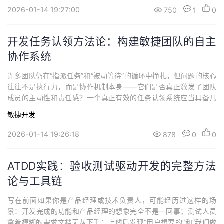
能够第一时间发现并标识阻塞状态，同时启动明确的处理流程。更
2026-01-14 19:27:00
750
1
0
重要的是，这个流程必须是透明且可追溯...
开发任务认领方法论：构建敏捷团队的自主
协作系统
许多团队仍在“指派任务”和“被动等待”的循环中挣扎，但问题的核心
往往不是执行力，而是协作机制本身——它们是否真正激发了团队
成员的主动性和责任感？一个真正有效的任务认领系统应当具备几
个关键特征。真正高效的认领机制，首先要解决“看得清”和“选得准”
敏捷开发
的问题。这意味着团队成员能够清晰了解所有待办任务，并根据自
身能力和当前负荷做出合理选择。更重要的是，这个选择过程必须
2026-01-14 19:26:18
878
0
0
是透明且公平的，既要保证工作效率，...
ATDD实践：验收测试驱动开发的完整方法
论与工具链
写在前面如果你是产品经理或技术负责人，可能经历过这样的场
景：开发完成的功能和产品经理的想象完全不是一回事；测试人员
拿着模糊的需求文档无从下手；上线后发现“用户想要的”和“我们做