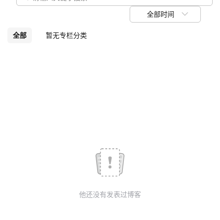
我
注
的
开
全部时间
的
Programs
发
全部
暂无专栏分类
支
者
持
学
我
堂
的
我
我
技
的
的
我
术
云
课
的
我
他还没有发表过博客
支
声
程
认
的
我