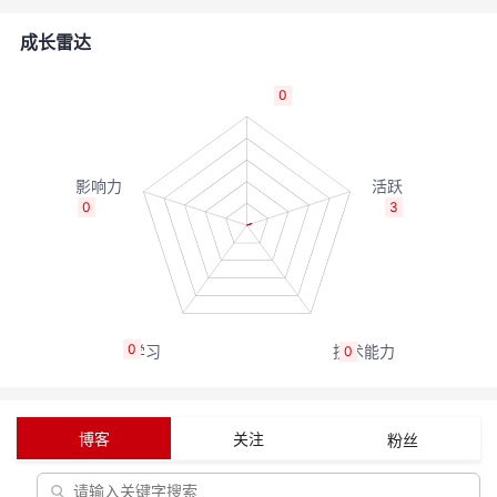
者
成长雷达
我
0
的
我
博
的
我
0
3
客
论
的
我
坛
圈
的
我
0
0
子
直
的
我
我
播
活
的
博客
关注
粉丝
我
动
关
的