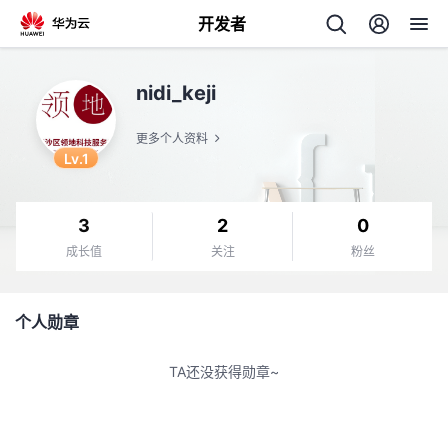
开发者
返
nidi_keji
回
更多个人资料
Lv.1
3
2
0
个
成长值
关注
粉丝
我
人
个人勋章
的
主
TA还没获得勋章~
开
页
发