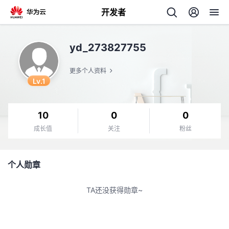
开发者
返
yd_273827755
回
更多个人资料
Lv.1
10
0
0
个
成长值
关注
粉丝
我
人
个人勋章
的
主
TA还没获得勋章~
开
页
发