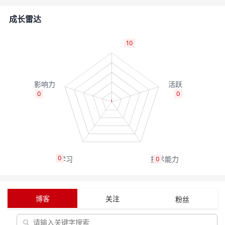
者
成长雷达
我
10
的
我
博
的
我
0
0
客
论
的
我
坛
圈
的
我
0
0
子
直
的
我
我
播
活
的
博客
关注
粉丝
我
动
关
的