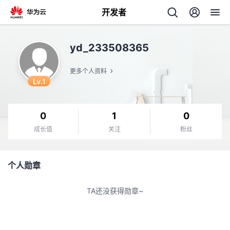
开发者
返
yd_233508365
回
更多个人资料
Lv.1
0
1
0
个
成长值
关注
粉丝
我
人
个人勋章
的
主
TA还没获得勋章~
开
页
发