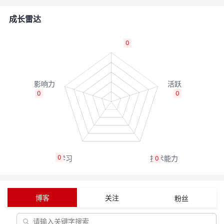
者
成长雷达
我
0
的
我
博
的
我
0
0
客
论
的
我
坛
圈
的
我
0
0
子
直
的
我
我
播
活
的
博客
关注
粉丝
我
动
关
的