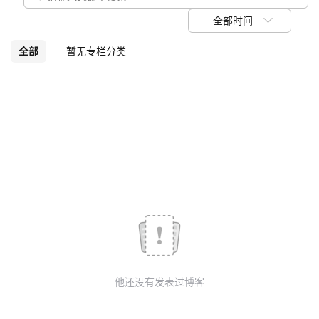
我
注
的
开
全部时间
的
Programs
发
全部
暂无专栏分类
支
者
持
学
我
堂
的
我
我
技
的
的
我
术
云
课
的
我
他还没有发表过博客
支
声
程
认
的
我