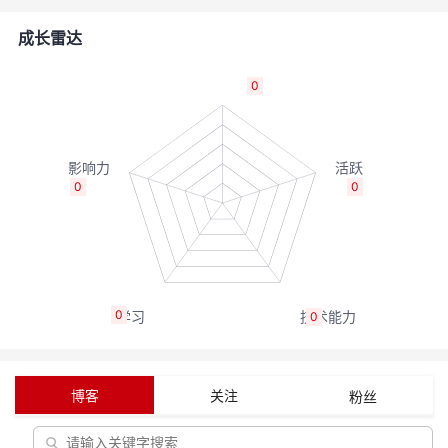
者
成长雷达
我
0
的
我
博
的
我
0
0
客
论
的
我
坛
圈
的
我
0
0
子
直
的
我
我
播
活
的
博客
关注
粉丝
我
动
关
的