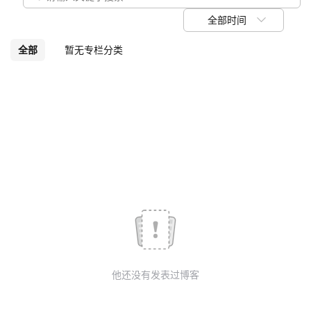
我
注
的
开
全部时间
的
Programs
发
全部
暂无专栏分类
支
者
持
学
我
堂
的
我
我
技
的
的
我
术
云
课
的
我
他还没有发表过博客
支
声
程
认
的
我