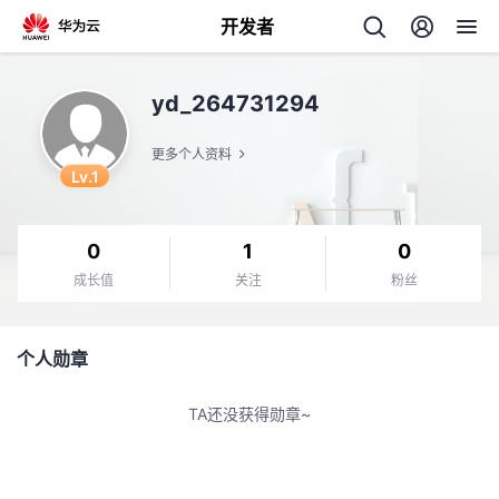
开发者
返
yd_264731294
回
更多个人资料
Lv.1
0
1
0
个
成长值
关注
粉丝
我
人
个人勋章
的
主
TA还没获得勋章~
开
页
发