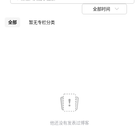
我
注
的
开
全部时间
的
Programs
发
全部
暂无专栏分类
支
者
持
学
我
堂
的
我
我
技
的
的
我
术
云
课
的
我
他还没有发表过博客
支
声
程
认
的
我