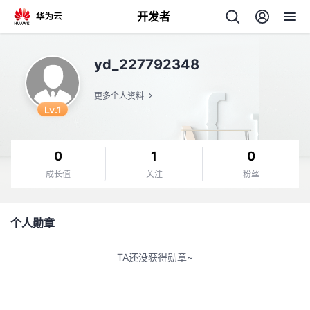
开发者
返
yd_227792348
回
更多个人资料
Lv.1
0
1
0
个
成长值
关注
粉丝
我
人
个人勋章
的
主
TA还没获得勋章~
开
页
发