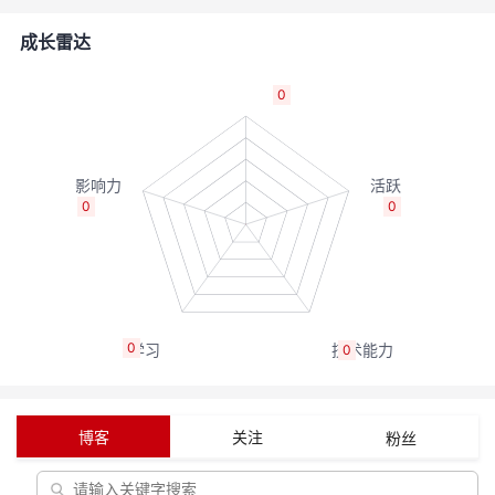
者
成长雷达
我
0
的
我
博
的
我
0
0
客
论
的
我
坛
圈
的
我
0
0
子
直
的
我
我
播
活
的
博客
关注
粉丝
我
动
关
的