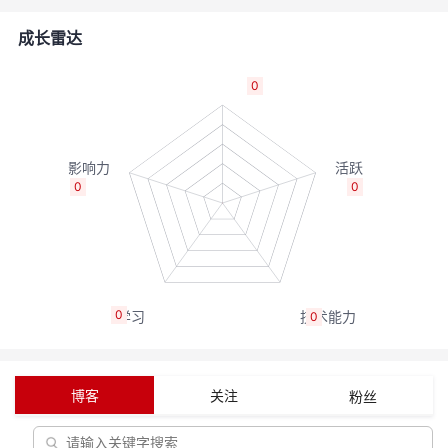
的
Programs
发
者
成长雷达
支
者
我
0
持
学
的
我
我
堂
博
的
我
0
0
的
我
客
论
的
我
我
技
的
坛
圈
的
我
的
我
0
0
术
云
子
直
的
我
课
的
我
支
声
播
活
的
程
认
的
我
博客
关注
粉丝
持
建
动
关
证
实
的