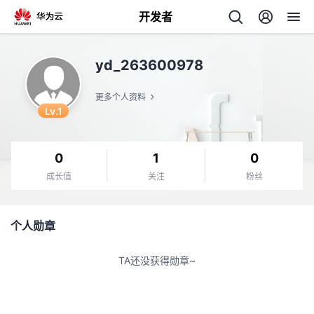
开发者
返
yd_263600978
回
更多个人资料
Lv.1
0
1
0
个
成长值
关注
粉丝
我
人
个人勋章
我
的
主
TA还没获得勋章~
我
的
开
页
我
的
开
发