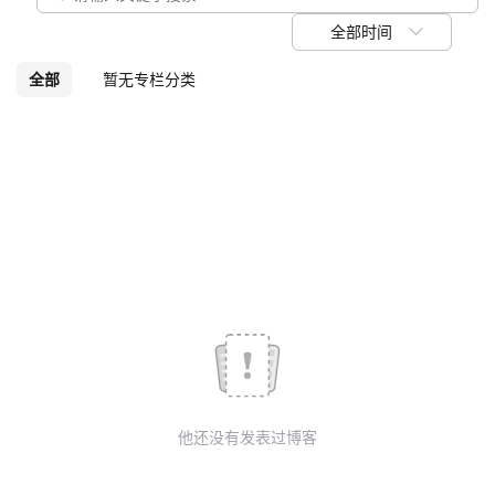
议
注
验
收
全部时间
藏
全部
暂无专栏分类
他还没有发表过博客