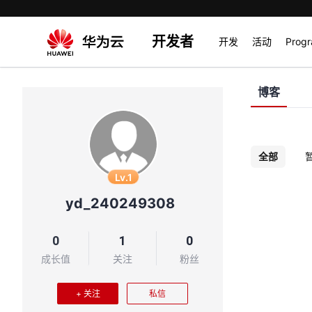
开发者
开发
活动
Prog
博客
全部
Lv.1
yd_240249308
0
1
0
成长值
关注
粉丝
+ 关注
私信