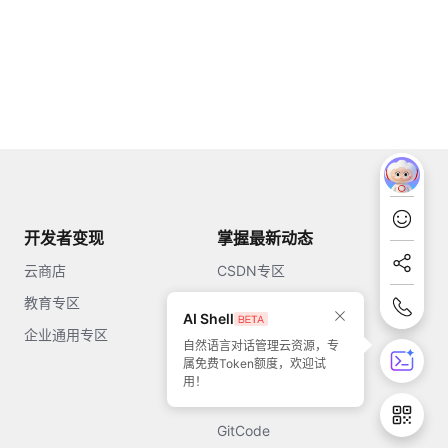
开发者变现
掌握最新动态
云商店
CSDN专区
教育专区
知乎
AI Shell
企业通用专区
开源中国
自然语言对话管理云资源，专
属免费Token额度，欢迎试
51CTO
用！
今日头条
GitCode