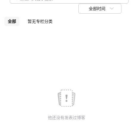
议
注
验
收
全部时间
藏
全部
暂无专栏分类
他还没有发表过博客