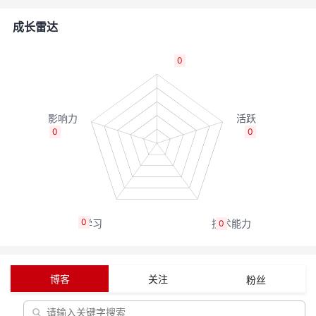
的
Programs
发
者
成长雷达
支
者
我
0
持
学
的
我
我
堂
博
的
我
0
0
的
我
客
论
的
我
我
技
的
坛
圈
的
我
的
我
0
0
术
云
子
直
的
我
课
的
我
支
声
播
活
的
程
认
的
我
博客
关注
粉丝
持
建
动
关
证
实
的