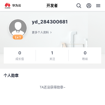
开发者
返
yd_284300681
回
更多个人资料
Lv.1
0
1
0
个
成长值
关注
粉丝
我
人
个人勋章
我
的
主
TA还没获得勋章~
我
的
开
页
我
的
开
发