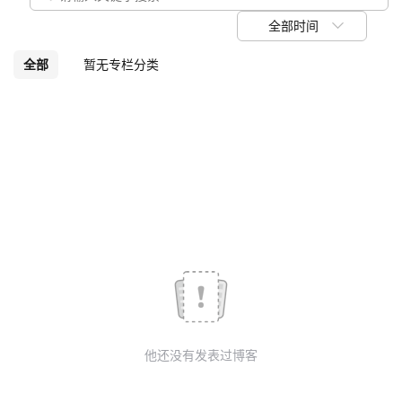
我
注
的
开
全部时间
的
Programs
发
全部
暂无专栏分类
支
者
持
学
我
堂
的
我
我
技
的
的
我
术
云
课
的
我
他还没有发表过博客
支
声
程
认
的
我