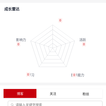
者
成长雷达
我
0
的
我
博
的
我
0
0
客
论
的
我
坛
圈
的
我
0
0
子
直
的
我
我
播
活
的
博客
关注
粉丝
我
动
关
的