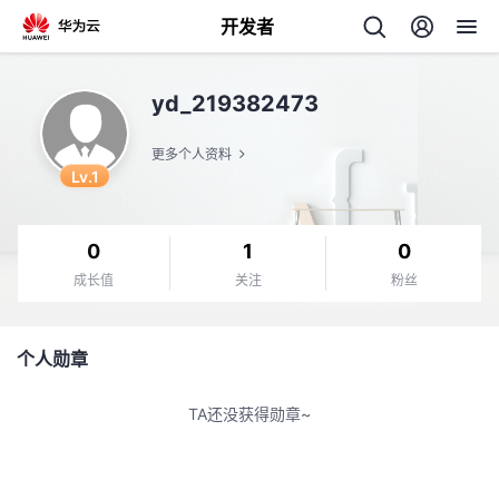
开发者
返
yd_219382473
回
更多个人资料
Lv.1
0
1
0
个
成长值
关注
粉丝
我
人
个人勋章
的
主
TA还没获得勋章~
开
页
发