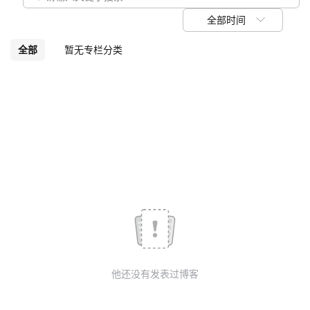
议
注
验
收
全部时间
藏
全部
暂无专栏分类
他还没有发表过博客