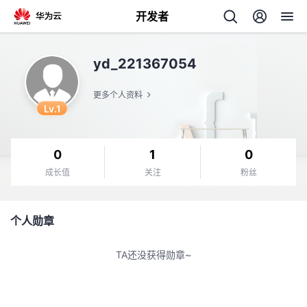
开发者
返
yd_221367054
回
更多个人资料
Lv.1
0
1
0
个
成长值
关注
粉丝
我
人
个人勋章
我
的
主
TA还没获得勋章~
我
的
开
页
我
的
开
发