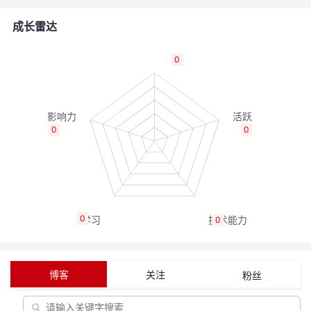
的
Programs
发
者
成长雷达
支
者
我
0
持
学
的
我
我
堂
博
的
我
0
0
的
我
客
论
的
我
我
技
的
坛
圈
的
我
的
我
0
0
术
云
子
直
的
我
课
的
我
支
声
播
活
的
程
认
的
我
博客
关注
粉丝
持
建
动
关
证
实
的