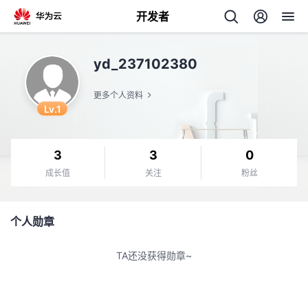
开发者
返
yd_237102380
回
更多个人资料
Lv.1
3
3
0
个
成长值
关注
粉丝
我
人
个人勋章
的
主
TA还没获得勋章~
开
页
发