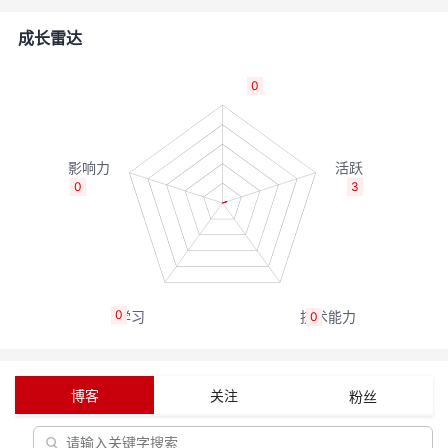
者
成长雷达
我
0
的
我
博
的
我
0
3
客
论
的
我
坛
圈
的
我
0
0
子
直
的
我
我
播
活
的
博客
关注
粉丝
我
动
关
的