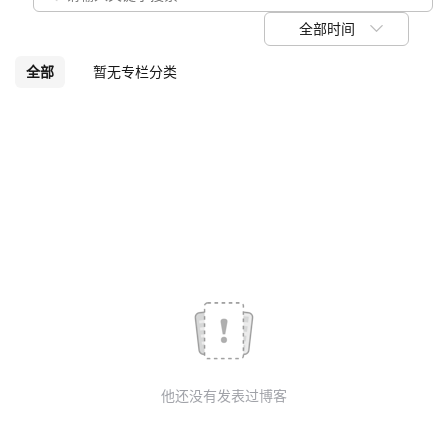
我
注
的
开
全部时间
的
Programs
发
全部
暂无专栏分类
支
者
持
学
我
堂
的
我
我
技
的
的
我
术
云
课
的
我
他还没有发表过博客
支
声
程
认
的
我