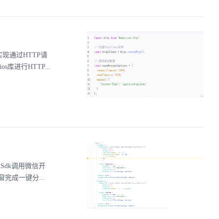
现通过HTTP请
进行HTTP...
Sdk调用微信开
成一键分...