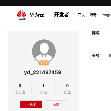
开发者
开发
活动
Prog
博客
全部
Lv.1
yd_221487459
0
1
0
成长值
关注
粉丝
+ 关注
私信