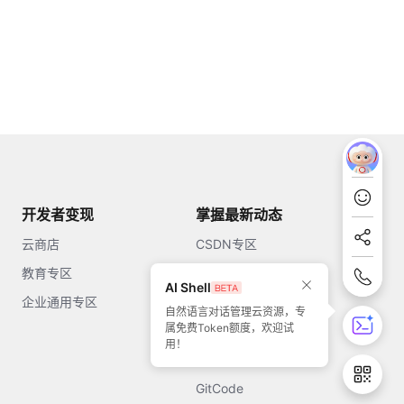
开发者变现
掌握最新动态
云商店
CSDN专区
教育专区
知乎
AI Shell
企业通用专区
开源中国
自然语言对话管理云资源，专
属免费Token额度，欢迎试
51CTO
用！
今日头条
GitCode