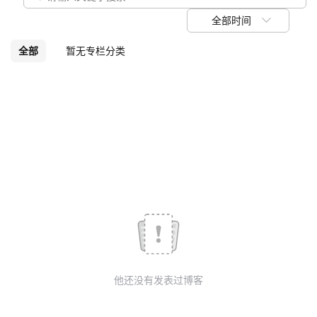
议
注
验
收
全部时间
藏
全部
暂无专栏分类
他还没有发表过博客