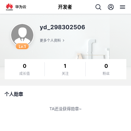
开发者
返
yd_298302506
回
更多个人资料
Lv.1
0
1
0
个
成长值
关注
粉丝
我
人
个人勋章
我
的
主
TA还没获得勋章~
我
的
开
页
我
的
开
发