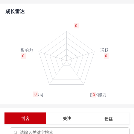
的
Programs
发
者
成长雷达
支
者
我
0
持
学
的
我
我
堂
博
的
我
0
0
的
我
客
论
的
我
我
技
的
坛
圈
的
我
的
我
0
0
术
云
子
直
的
我
课
的
我
支
声
播
活
的
程
认
的
我
博客
关注
粉丝
持
建
动
关
证
实
的