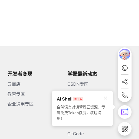
开发者变现
掌握最新动态
云商店
CSDN专区
教育专区
知乎
AI Shell
企业通用专区
开源中国
自然语言对话管理云资源，专
属免费Token额度，欢迎试
51CTO
用！
今日头条
GitCode