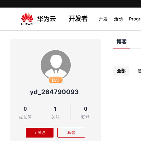
开发者
开发
活动
Prog
博客
全部
Lv.1
yd_264790093
0
1
0
成长值
关注
粉丝
+ 关注
私信