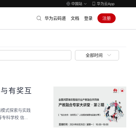
中国站
华为云App
华为云码道
文档
登录
注册
全部时间
参与有奖互
培模式探索与实践
科学校 信...