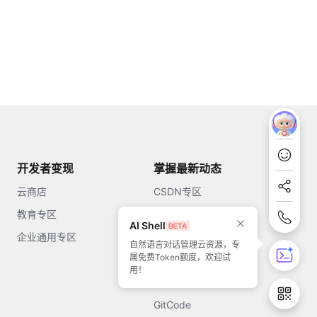
开发者变现
掌握最新动态
云商店
CSDN专区
教育专区
知乎
AI Shell
企业通用专区
开源中国
自然语言对话管理云资源，专
属免费Token额度，欢迎试
51CTO
用！
今日头条
GitCode