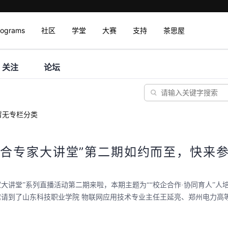
rograms
社区
学堂
大赛
支持
茶思屋
关注
论坛
暂无专栏分类
教融合专家大讲堂”第二期如约而至，快来
专家大讲堂”系列直播活动第二期来啦，本期主题为““校企合作·协同育人”人
邀请到了山东科技职业学院 物联网应用技术专业主任王延亮、郑州电力高等专