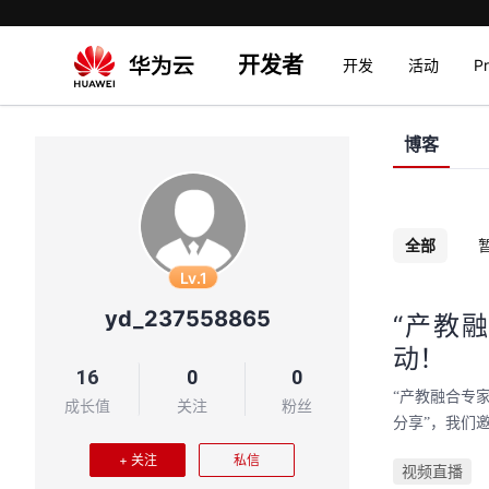
开发者
开发
活动
P
博客
全部
Lv.1
yd_237558865
​“产
动！
16
0
0
​“产教融合
成长值
关注
粉丝
分享”，我们
+ 关注
私信
视频直播