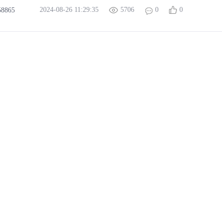
2024-08-26 11:29:35
5706
0
0
58865