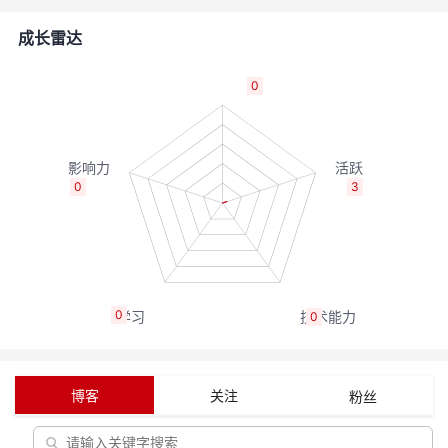
的
Programs
发
者
成长雷达
支
者
我
0
持
学
的
我
我
堂
博
的
我
0
3
的
我
客
论
的
我
我
技
的
坛
圈
的
我
的
我
0
0
术
云
子
直
的
我
课
的
我
支
声
播
活
的
程
认
的
我
博客
关注
粉丝
持
建
动
关
证
实
的