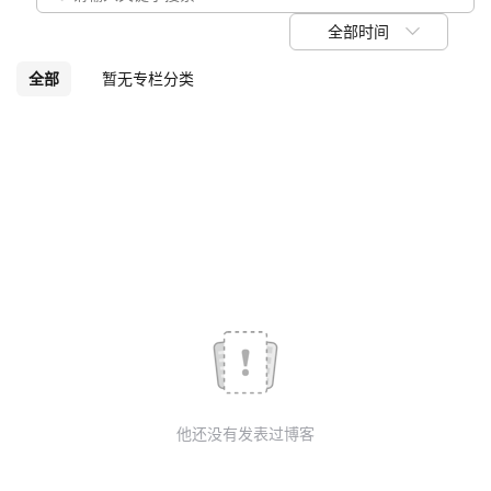
议
注
验
收
全部时间
藏
全部
暂无专栏分类
他还没有发表过博客