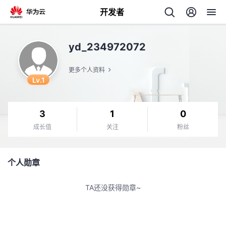
开发者
返
yd_234972072
回
更多个人资料
Lv.1
3
1
0
个
成长值
关注
粉丝
我
人
个人勋章
我
的
主
TA还没获得勋章~
我
的
开
页
我
的
开
发