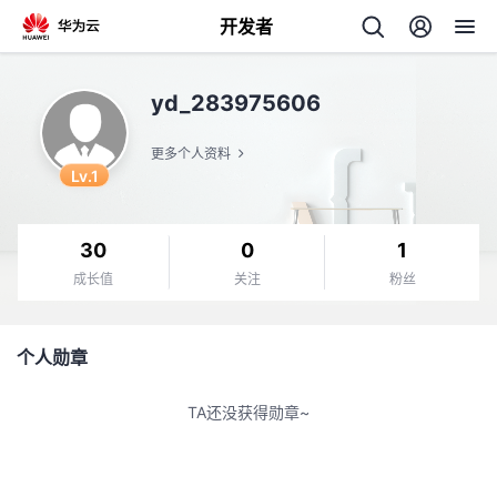
开发者
返
yd_283975606
回
更多个人资料
Lv.1
30
0
1
个
成长值
关注
粉丝
我
人
个人勋章
的
主
TA还没获得勋章~
开
页
发