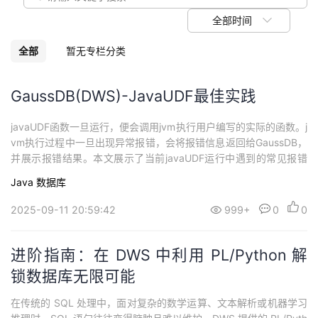
我
注
的
开
全部时间
的
Programs
发
全部
暂无专栏分类
支
者
GaussDB(DWS)-JavaUDF最佳实践
持
学
javaUDF函数一旦运行，便会调用jvm执行用户编写的实际的函数。j
vm执行过程中一旦出现异常报错，会将报错信息返回给GaussDB，
我
堂
并展示报错结果。本文展示了当前javaUDF运行中遇到的常见报错
与定位解决方法
Java
数据库
的
我
我
2025-09-11 20:59:42
999+
0
0
技
的
的
我
进阶指南：在 DWS 中利用 PL/Python 解
术
云
课
的
我
锁数据库无限可能
支
声
程
认
的
我
在传统的 SQL 处理中，面对复杂的数学运算、文本解析或机器学习