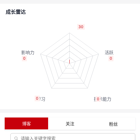
者
成长雷达
我
30
的
我
博
的
我
0
0
客
论
的
我
坛
圈
的
我
0
0
子
直
的
我
我
播
活
的
博客
关注
粉丝
我
动
关
的