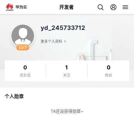
开发者
返
yd_245733712
回
更多个人资料
Lv.1
0
1
0
个
成长值
关注
粉丝
我
人
个人勋章
我
的
主
TA还没获得勋章~
我
的
开
页
我
的
开
发