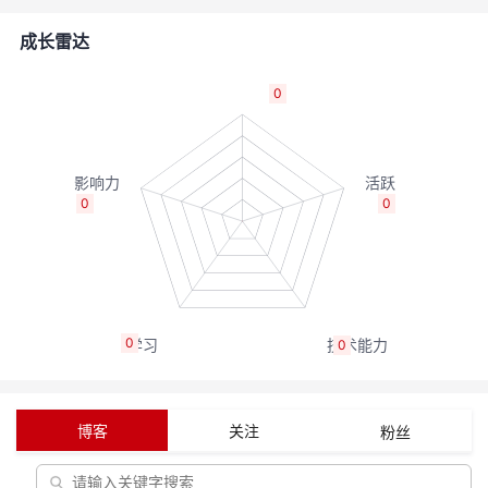
的
Programs
发
者
成长雷达
支
者
我
0
持
学
的
我
我
堂
博
的
我
0
0
的
我
客
论
的
我
我
技
的
坛
圈
的
我
的
我
0
0
术
云
子
直
的
我
课
的
我
支
声
播
活
的
程
认
的
我
博客
关注
粉丝
持
建
动
关
证
实
的