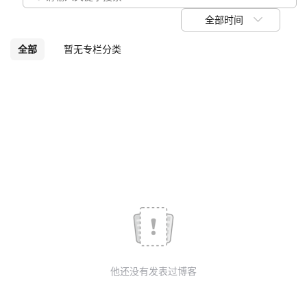
议
注
验
收
全部时间
藏
全部
暂无专栏分类
他还没有发表过博客