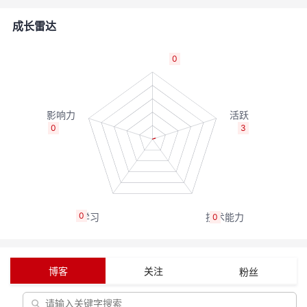
的
Programs
发
者
成长雷达
支
者
我
0
持
学
的
我
我
堂
博
的
我
0
3
的
我
客
论
的
我
我
技
的
坛
圈
的
我
的
我
0
0
术
云
子
直
的
我
课
的
我
支
声
播
活
的
程
认
的
我
博客
关注
粉丝
持
建
动
关
证
实
的