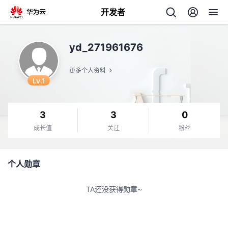
开发者
返
yd_271961676
回
更多个人资料
Lv.1
3
3
0
个
成长值
关注
粉丝
我
人
个人勋章
我
的
主
TA还没获得勋章~
我
的
开
页
我
的
开
发