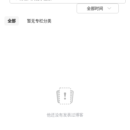
议
注
验
收
全部时间
藏
全部
暂无专栏分类
他还没有发表过博客