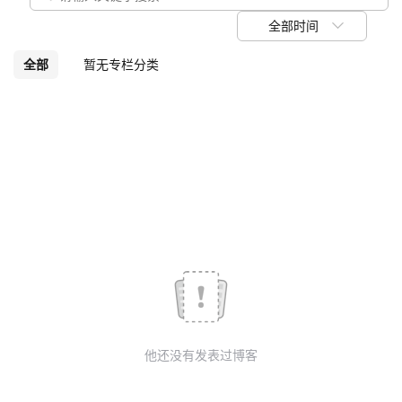
我
注
的
开
全部时间
的
Programs
发
全部
暂无专栏分类
支
者
持
学
我
堂
的
我
我
技
的
的
我
术
云
课
的
我
他还没有发表过博客
支
声
程
认
的
我