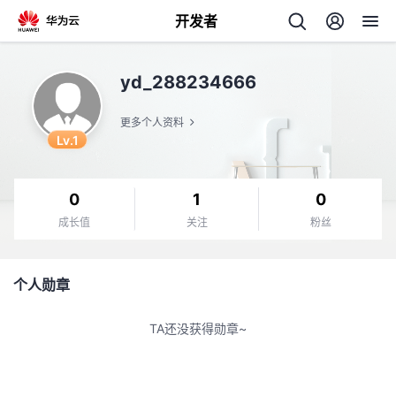
开发者
返
yd_288234666
回
更多个人资料
Lv.1
0
1
0
个
成长值
关注
粉丝
我
人
个人勋章
的
主
TA还没获得勋章~
开
页
发