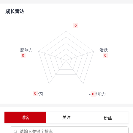
者
成长雷达
我
0
的
我
博
的
我
0
0
客
论
的
我
坛
圈
的
我
0
0
子
直
的
我
我
播
活
的
博客
关注
粉丝
我
动
关
的