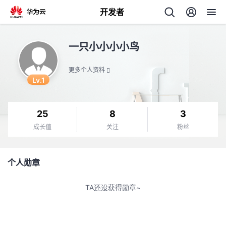
开发者
返
一只小小小小鸟
回
更多个人资料
Lv.1
25
8
3
个
成长值
关注
粉丝
我
人
个人勋章
我
的
主
TA还没获得勋章~
我
的
开
页
我
的
开
发