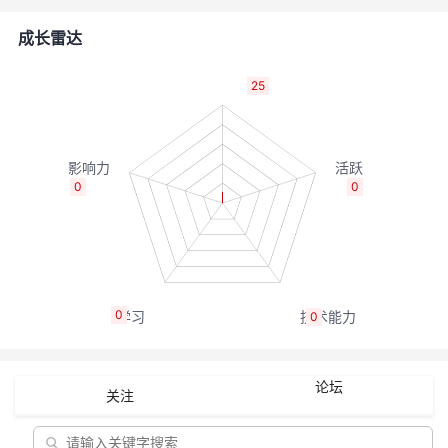
的
Programs
发
者
成长雷达
支
者
我
25
持
学
的
我
我
堂
博
的
我
0
0
的
我
客
论
的
我
我
技
的
坛
圈
的
我
的
我
0
0
术
云
子
直
的
我
课
的
我
支
声
播
活
的
程
认
的
我
论坛
关注
持
建
动
关
证
实
的