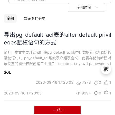
议
注
验
收
全部时间
藏
全部
暂无专栏分类
导出pg_default_acl表的alter default privil
eges赋权语句的方式
简介：本文主要介绍如何将pg_default_acl表中的数据转化为原始的
赋权语句1、pg_default_acl系统表介绍表含义：此表存储为新建对
象设置的初始权限创建三个用户：create user ysw_1 password 'y1
234567.';create user ysw_2 password 'y1234567.';create user y
SQL
sw_3 password ...
2023-09-16 17:20:03
7978
0
1
退
2023-09-16 17:20:03
999+
0
1
出
登
录
+ 关注